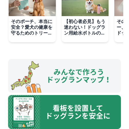
そのポーチ、本当に
【初心者必見】もう
その
安全？愛犬の健康を
迷わない！ドッグラ
ー、
守るためのトリーツ
ン用給水ボトルの選
ドッ
ポーチ選び
び方 3つのステップ
に知
分け