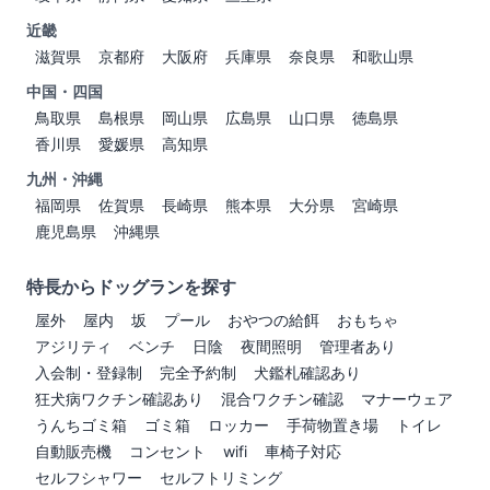
近畿
滋賀県
京都府
大阪府
兵庫県
奈良県
和歌山県
中国・四国
鳥取県
島根県
岡山県
広島県
山口県
徳島県
香川県
愛媛県
高知県
九州・沖縄
福岡県
佐賀県
長崎県
熊本県
大分県
宮崎県
鹿児島県
沖縄県
特長からドッグランを探す
屋外
屋内
坂
プール
おやつの給餌
おもちゃ
アジリティ
ベンチ
日陰
夜間照明
管理者あり
入会制・登録制
完全予約制
犬鑑札確認あり
狂犬病ワクチン確認あり
混合ワクチン確認
マナーウェア
うんちゴミ箱
ゴミ箱
ロッカー
手荷物置き場
トイレ
自動販売機
コンセント
wifi
車椅子対応
セルフシャワー
セルフトリミング