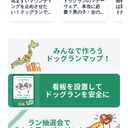
気まずいマウンティ
ドッグランのマナー
荷物
ングを止めさせた
ウェア、本当に必
は重
い！ドッグランでの
要？男の子・女の子
ト向
スマートな対処法
別の考え方と代替案
除け