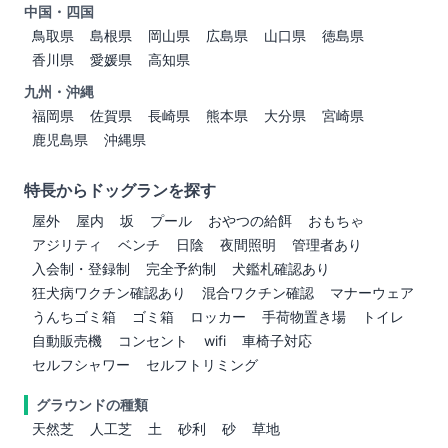
中国・四国
鳥取県
島根県
岡山県
広島県
山口県
徳島県
香川県
愛媛県
高知県
九州・沖縄
福岡県
佐賀県
長崎県
熊本県
大分県
宮崎県
鹿児島県
沖縄県
特長からドッグランを探す
屋外
屋内
坂
プール
おやつの給餌
おもちゃ
アジリティ
ベンチ
日陰
夜間照明
管理者あり
入会制・登録制
完全予約制
犬鑑札確認あり
狂犬病ワクチン確認あり
混合ワクチン確認
マナーウェア
うんちゴミ箱
ゴミ箱
ロッカー
手荷物置き場
トイレ
自動販売機
コンセント
wifi
車椅子対応
セルフシャワー
セルフトリミング
グラウンドの種類
天然芝
人工芝
土
砂利
砂
草地