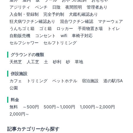
アジリティ
ベンチ
日陰
夜間照明
管理者あり
入会制・登録制
完全予約制
犬鑑札確認あり
狂犬病ワクチン確認あり
混合ワクチン確認
マナーウェア
うんちゴミ箱
ゴミ箱
ロッカー
手荷物置き場
トイレ
自動販売機
コンセント
wifi
車椅子対応
セルフシャワー
セルフトリミング
グラウンドの種類
天然芝
人工芝
土
砂利
砂
草地
併設施設
カフェ
トリミング
ペットホテル
宿泊施設
道の駅/SA
公園
料金
無料
～500円
500円～1,000円
1,000円～2,000円
2,000円～
記事カテゴリーから探す