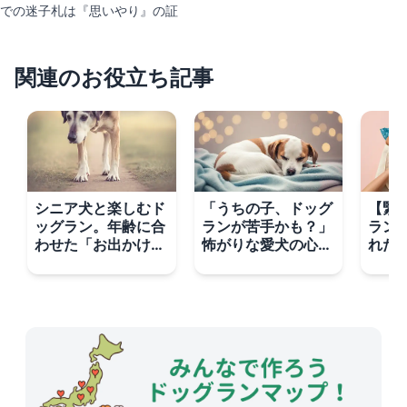
での迷子札は『思いやり』の証
関連のお役立ち記事
シニア犬と楽しむド
「うちの子、ドッグ
【緊
ッグラン。年齢に合
ランが苦手かも？」
ラン
わせた「お出かけ前
怖がりな愛犬の心を
れた
後のケア」とコエン
ほぐす3つのステッ
決策
ザイムQ10
プ
イデ