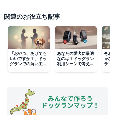
関連のお役立ち記事
「おやつ、あげても
あなたの愛犬に最適
それ
いいですか？」ドッ
なのは？ドッグラン
ゃな
グランでの飼い主同
利用シーンで考える
ラン
士のスマートな会話
GPSトラッカー選び
「お
術
のポイント
回復