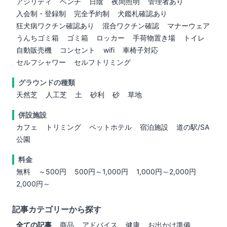
アジリティ
ベンチ
日陰
夜間照明
管理者あり
入会制・登録制
完全予約制
犬鑑札確認あり
狂犬病ワクチン確認あり
混合ワクチン確認
マナーウェア
うんちゴミ箱
ゴミ箱
ロッカー
手荷物置き場
トイレ
自動販売機
コンセント
wifi
車椅子対応
セルフシャワー
セルフトリミング
グラウンドの種類
天然芝
人工芝
土
砂利
砂
草地
併設施設
カフェ
トリミング
ペットホテル
宿泊施設
道の駅/SA
公園
料金
無料
～500円
500円～1,000円
1,000円～2,000円
2,000円～
記事カテゴリーから探す
全ての記事
商品
アドバイス
健康
お出かけ準備