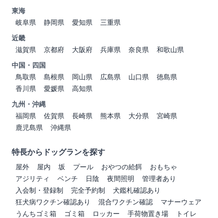
東海
岐阜県
静岡県
愛知県
三重県
近畿
滋賀県
京都府
大阪府
兵庫県
奈良県
和歌山県
中国・四国
鳥取県
島根県
岡山県
広島県
山口県
徳島県
香川県
愛媛県
高知県
九州・沖縄
福岡県
佐賀県
長崎県
熊本県
大分県
宮崎県
鹿児島県
沖縄県
特長からドッグランを探す
屋外
屋内
坂
プール
おやつの給餌
おもちゃ
アジリティ
ベンチ
日陰
夜間照明
管理者あり
入会制・登録制
完全予約制
犬鑑札確認あり
狂犬病ワクチン確認あり
混合ワクチン確認
マナーウェア
うんちゴミ箱
ゴミ箱
ロッカー
手荷物置き場
トイレ