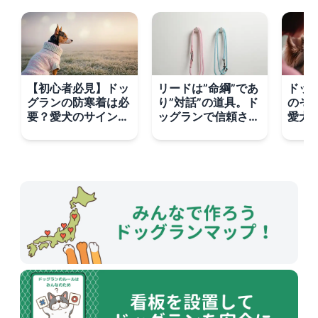
【初心者必見】ドッ
リードは”命綱”であ
ドッ
グランの防寒着は必
り”対話”の道具。ド
のそ
要？愛犬のサインを
ッグランで信頼され
愛犬
見極める3つのポイ
る飼い主の振る舞い
プロ
ント