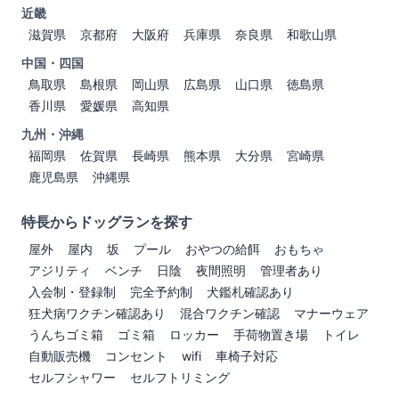
近畿
滋賀県
京都府
大阪府
兵庫県
奈良県
和歌山県
中国・四国
鳥取県
島根県
岡山県
広島県
山口県
徳島県
香川県
愛媛県
高知県
九州・沖縄
福岡県
佐賀県
長崎県
熊本県
大分県
宮崎県
鹿児島県
沖縄県
特長からドッグランを探す
屋外
屋内
坂
プール
おやつの給餌
おもちゃ
アジリティ
ベンチ
日陰
夜間照明
管理者あり
入会制・登録制
完全予約制
犬鑑札確認あり
狂犬病ワクチン確認あり
混合ワクチン確認
マナーウェア
うんちゴミ箱
ゴミ箱
ロッカー
手荷物置き場
トイレ
自動販売機
コンセント
wifi
車椅子対応
セルフシャワー
セルフトリミング