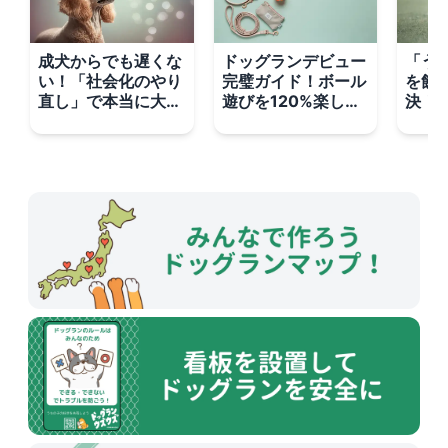
成犬からでも遅くな
ドッグランデビュー
「う
い！「社会化のやり
完璧ガイド！ボール
を飲
直し」で本当に大切
遊びを120%楽しむ
決！
な3つのこと
ための持ち物＆選び
手に
方
とボ