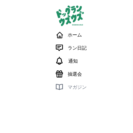
ホーム
ラン日記
通知
抽選会
マガジン