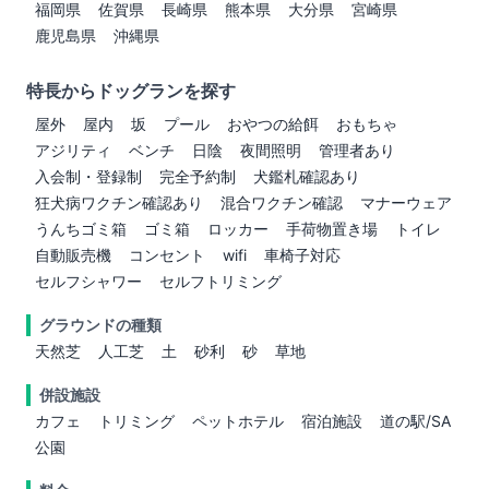
福岡県
佐賀県
長崎県
熊本県
大分県
宮崎県
鹿児島県
沖縄県
特長からドッグランを探す
屋外
屋内
坂
プール
おやつの給餌
おもちゃ
アジリティ
ベンチ
日陰
夜間照明
管理者あり
入会制・登録制
完全予約制
犬鑑札確認あり
狂犬病ワクチン確認あり
混合ワクチン確認
マナーウェア
うんちゴミ箱
ゴミ箱
ロッカー
手荷物置き場
トイレ
自動販売機
コンセント
wifi
車椅子対応
セルフシャワー
セルフトリミング
グラウンドの種類
天然芝
人工芝
土
砂利
砂
草地
併設施設
カフェ
トリミング
ペットホテル
宿泊施設
道の駅/SA
公園