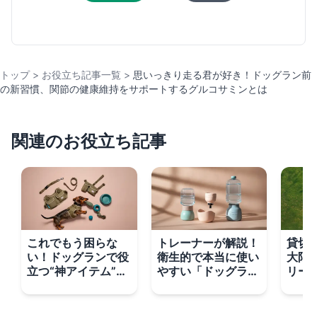
トップ
>
お役立ち記事一覧
>
思いっきり走る君が好き！ドッグラン前
の新習慣、関節の健康維持をサポートするグルコサミンとは
関連のお役立ち記事
これでもう困らな
トレーナーが解説！
貸切
い！ドッグランで役
衛生的で本当に使い
大限
立つ“神アイテム”と
やすい「ドッグラン
リー
服装選びのコツ
用給水ボトル」の選
な遊
び方