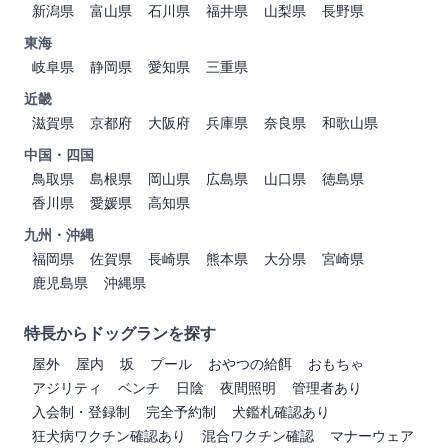
新潟県
富山県
石川県
福井県
山梨県
長野県
東海
岐阜県
静岡県
愛知県
三重県
近畿
滋賀県
京都府
大阪府
兵庫県
奈良県
和歌山県
中国・四国
鳥取県
島根県
岡山県
広島県
山口県
徳島県
香川県
愛媛県
高知県
九州・沖縄
福岡県
佐賀県
長崎県
熊本県
大分県
宮崎県
鹿児島県
沖縄県
特長からドッグランを探す
屋外
屋内
坂
プール
おやつの給餌
おもちゃ
アジリティ
ベンチ
日陰
夜間照明
管理者あり
入会制・登録制
完全予約制
犬鑑札確認あり
狂犬病ワクチン確認あり
混合ワクチン確認
マナーウェア