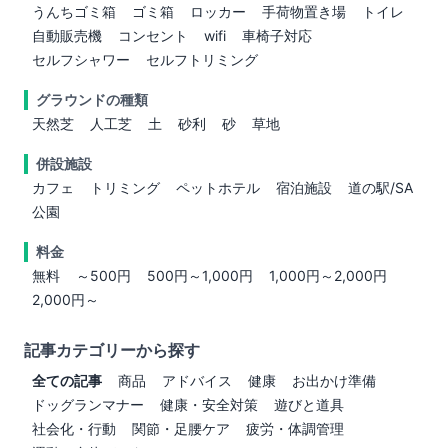
うんちゴミ箱
ゴミ箱
ロッカー
手荷物置き場
トイレ
自動販売機
コンセント
wifi
車椅子対応
セルフシャワー
セルフトリミング
グラウンドの種類
天然芝
人工芝
土
砂利
砂
草地
併設施設
カフェ
トリミング
ペットホテル
宿泊施設
道の駅/SA
公園
料金
無料
～500円
500円～1,000円
1,000円～2,000円
2,000円～
記事カテゴリーから探す
全ての記事
商品
アドバイス
健康
お出かけ準備
ドッグランマナー
健康・安全対策
遊びと道具
社会化・行動
関節・足腰ケア
疲労・体調管理