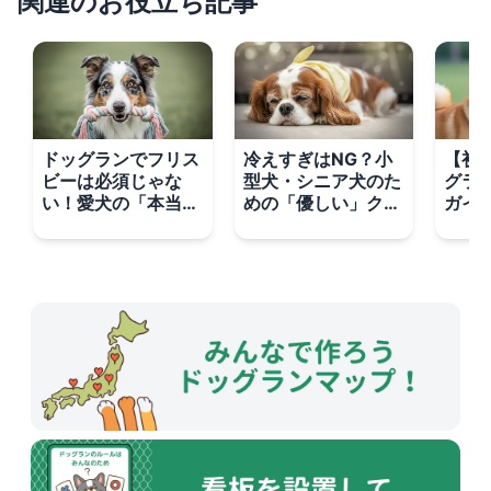
関連のお役立ち記事
ドッグランでフリス
冷えすぎはNG？小
【初
ビーは必須じゃな
型犬・シニア犬のた
グラ
い！愛犬の「本当の
めの「優しい」クー
ガイ
好き」を見つける3
ルネック選び
クの
つのヒント
5つ