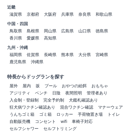
近畿
滋賀県
京都府
大阪府
兵庫県
奈良県
和歌山県
中国・四国
鳥取県
島根県
岡山県
広島県
山口県
徳島県
香川県
愛媛県
高知県
九州・沖縄
福岡県
佐賀県
長崎県
熊本県
大分県
宮崎県
鹿児島県
沖縄県
特長からドッグランを探す
屋外
屋内
坂
プール
おやつの給餌
おもちゃ
アジリティ
ベンチ
日陰
夜間照明
管理者あり
入会制・登録制
完全予約制
犬鑑札確認あり
狂犬病ワクチン確認あり
混合ワクチン確認
マナーウェア
うんちゴミ箱
ゴミ箱
ロッカー
手荷物置き場
トイレ
自動販売機
コンセント
wifi
車椅子対応
セルフシャワー
セルフトリミング