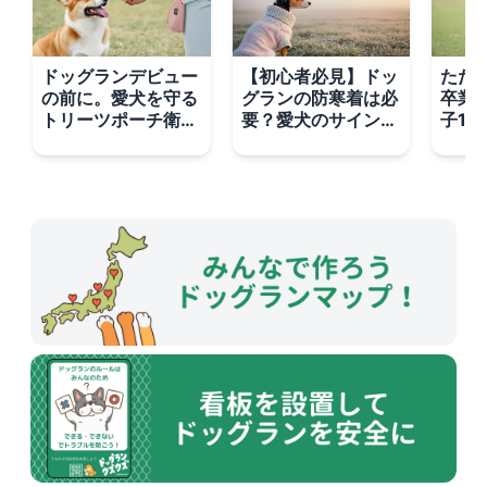
ドッグランデビュー
【初心者必見】ドッ
ただ
の前に。愛犬を守る
グランの防寒着は必
卒業
トリーツポーチ衛生
要？愛犬のサインを
子1
管理、基本の3ステ
見極める3つのポイ
ッグ
ップ
ント
しみ