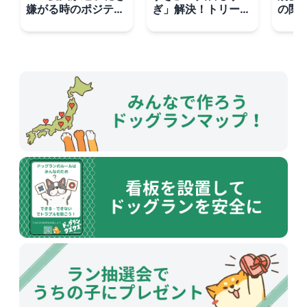
嫌がる時のポジティ
ぎ」解決！トリーツ
の関
ブ慣れさせ術
ポーチで教えるクー
サミ
ルダウン術
める