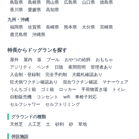
鳥取県
島根県
岡山県
広島県
山口県
徳島県
香川県
愛媛県
高知県
九州・沖縄
福岡県
佐賀県
長崎県
熊本県
大分県
宮崎県
鹿児島県
沖縄県
特長からドッグランを探す
屋外
屋内
坂
プール
おやつの給餌
おもちゃ
アジリティ
ベンチ
日陰
夜間照明
管理者あり
入会制・登録制
完全予約制
犬鑑札確認あり
狂犬病ワクチン確認あり
混合ワクチン確認
マナーウェア
うんちゴミ箱
ゴミ箱
ロッカー
手荷物置き場
トイレ
自動販売機
コンセント
wifi
車椅子対応
セルフシャワー
セルフトリミング
グラウンドの種類
天然芝
人工芝
土
砂利
砂
草地
併設施設