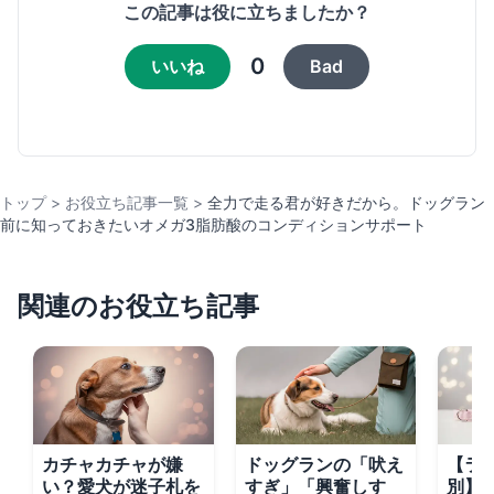
この記事は役に立ちましたか？
0
いいね
Bad
トップ
>
お役立ち記事一覧
>
全力で走る君が好きだから。ドッグラン
前に知っておきたいオメガ3脂肪酸のコンディションサポート
関連のお役立ち記事
カチャカチャが嫌
ドッグランの「吠え
【ラ
い？愛犬が迷子札を
すぎ」「興奮しす
別】