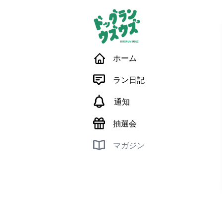
ホーム
ラン日記
通知
抽選会
マガジン