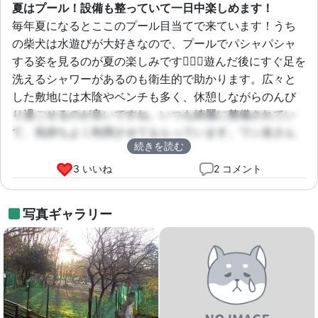
夏はプール！設備も整っていて一日中楽しめます！
毎年夏になるとここのプール目当てで来ています！うち
の柴犬は水遊びが大好きなので、プールでパシャパシャ
する姿を見るのが夏の楽しみです🏊‍♂️✨遊んだ後にすぐ足を
洗えるシャワーがあるのも衛生的で助かります。広々と
した敷地には木陰やベンチも多く、休憩しながらのんび
り過ごせるのが良いですね。いつも綺麗に整備されてい
て、気持ちよく利用させてもらっています。ワン友さん
続きを読む
との交流も楽しいです！
3 いいね
2 コメント
写真ギャラリー