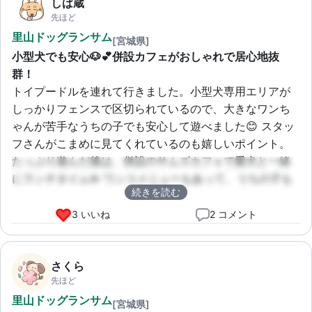
しば蔵
先ほど
里山ドッグランサム
[宮城県]
小型犬でも安心🐶💕併設カフェがおしゃれで居心地抜
群！
トイプードルを連れて行きました。小型犬専用エリアが
しっかりフェンスで区切られているので、大きなワンち
ゃんが苦手なうちの子でも安心して遊べました😊 スタッ
フさんがこまめに見てくれているのも嬉しいポイント。
たっぷり遊んだ後は、併設のサムズカフェで愛犬と一緒
にランチタイム☕️ ワンコメニューもあって、うちの子も
続きを読む
大喜びでした。飼い主もワンコも大満足できる素敵な場
所です💖
3 いいね
2 コメント
さくら
先ほど
里山ドッグランサム
[宮城県]