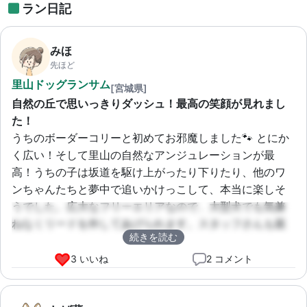
ラン日記
みほ
先ほど
里山ドッグランサム
[宮城県]
自然の丘で思いっきりダッシュ！最高の笑顔が見れまし
た！
うちのボーダーコリーと初めてお邪魔しました🐾 とにか
く広い！そして里山の自然なアンジュレーションが最
高！うちの子は坂道を駆け上がったり下りたり、他のワ
ンちゃんたちと夢中で追いかけっこして、本当に楽しそ
うでした。広大なフリーエリアなので、大型犬でも気兼
ねなくリードを外してあげられます。スタッフさんも親
続きを読む
切で、安心して遊ばせることができました。また絶対リ
ピートします！
3 いいね
2 コメント