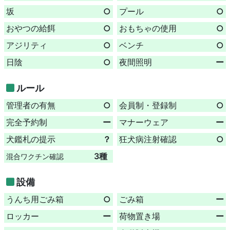
坂
○
プール
○
おやつの給餌
○
おもちゃの使用
○
アジリティ
○
ベンチ
○
日陰
○
夜間照明
ー
ルール
管理者の有無
○
会員制・登録制
○
完全予約制
ー
マナーウェア
ー
犬鑑札の提示
？
狂犬病注射確認
○
3種
混合ワクチン確認
設備
うんち用ごみ箱
○
ごみ箱
ー
ロッカー
ー
荷物置き場
ー