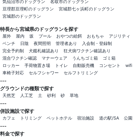
気仙沼市のドッグラン
名取市のドッグラン
亘理郡亘理町のドッグラン
宮城郡七ヶ浜町のドッグラン
宮城郡のドッグラン
特長から宮城県のドッグランを探す
屋外
屋内
坂
プール
おやつの給餌
おもちゃ
アジリティ
ベンチ
日陰
夜間照明
管理者あり
入会制・登録制
完全予約制
犬鑑札確認あり
狂犬病ワクチン確認あり
混合ワクチン確認
マナーウェア
うんちゴミ箱
ゴミ箱
ロッカー
手荷物置き場
トイレ
自動販売機
コンセント
wifi
車椅子対応
セルフシャワー
セルフトリミング
---
グラウンドの種類で探す
天然芝
人工芝
土
砂利
砂
草地
---
併設施設で探す
カフェ
トリミング
ペットホテル
宿泊施設
道の駅/SA
公園
---
料金で探す