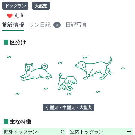
ドッグラン
天然芝
0
0
施設情報
ラン日記
日記写真
0
区分け
小型犬・中型犬・大型犬
主な特徴
野外ドッグラン
○
室内ドッグラン
ー