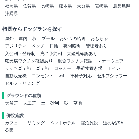
福岡県
佐賀県
長崎県
熊本県
大分県
宮崎県
鹿児島県
沖縄県
特長からドッグランを探す
屋外
屋内
坂
プール
おやつの給餌
おもちゃ
アジリティ
ベンチ
日陰
夜間照明
管理者あり
入会制・登録制
完全予約制
犬鑑札確認あり
狂犬病ワクチン確認あり
混合ワクチン確認
マナーウェア
うんちゴミ箱
ゴミ箱
ロッカー
手荷物置き場
トイレ
自動販売機
コンセント
wifi
車椅子対応
セルフシャワー
セルフトリミング
グラウンドの種類
天然芝
人工芝
土
砂利
砂
草地
併設施設
カフェ
トリミング
ペットホテル
宿泊施設
道の駅/SA
公園