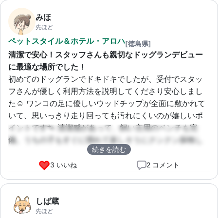
みほ
先ほど
ペットスタイル＆ホテル・アロハ
[徳島県]
清潔で安心！スタッフさんも親切なドッグランデビュー
に最適な場所でした！
初めてのドッグランでドキドキでしたが、受付でスタッ
フさんが優しく利用方法を説明してくださり安心しまし
た☺️ ワンコの足に優しいウッドチップが全面に敷かれて
いて、思いっきり走り回っても汚れにくいのが嬉しいポ
イントです🐾 清潔感があって、飼い主用のベンチも完
備。うちの子もすぐに慣れて楽しそうにクンクン探検し
続きを読む
ていました。また絶対来ます！
3 いいね
2 コメント
しば蔵
先ほど