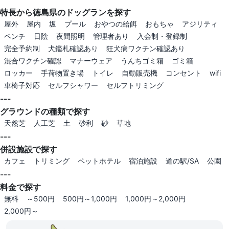
特長から徳島県のドッグランを探す
屋外
屋内
坂
プール
おやつの給餌
おもちゃ
アジリティ
ベンチ
日陰
夜間照明
管理者あり
入会制・登録制
完全予約制
犬鑑札確認あり
狂犬病ワクチン確認あり
混合ワクチン確認
マナーウェア
うんちゴミ箱
ゴミ箱
ロッカー
手荷物置き場
トイレ
自動販売機
コンセント
wifi
車椅子対応
セルフシャワー
セルフトリミング
---
グラウンドの種類で探す
天然芝
人工芝
土
砂利
砂
草地
---
併設施設で探す
カフェ
トリミング
ペットホテル
宿泊施設
道の駅/SA
公園
---
料金で探す
無料
～500円
500円～1,000円
1,000円～2,000円
2,000円～