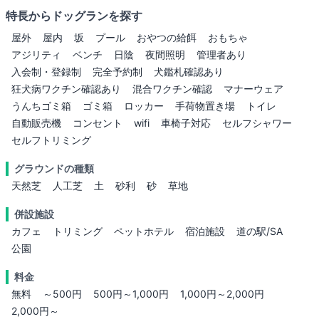
特長からドッグランを探す
屋外
屋内
坂
プール
おやつの給餌
おもちゃ
アジリティ
ベンチ
日陰
夜間照明
管理者あり
入会制・登録制
完全予約制
犬鑑札確認あり
狂犬病ワクチン確認あり
混合ワクチン確認
マナーウェア
うんちゴミ箱
ゴミ箱
ロッカー
手荷物置き場
トイレ
自動販売機
コンセント
wifi
車椅子対応
セルフシャワー
セルフトリミング
グラウンドの種類
天然芝
人工芝
土
砂利
砂
草地
併設施設
カフェ
トリミング
ペットホテル
宿泊施設
道の駅/SA
公園
料金
無料
～500円
500円～1,000円
1,000円～2,000円
2,000円～