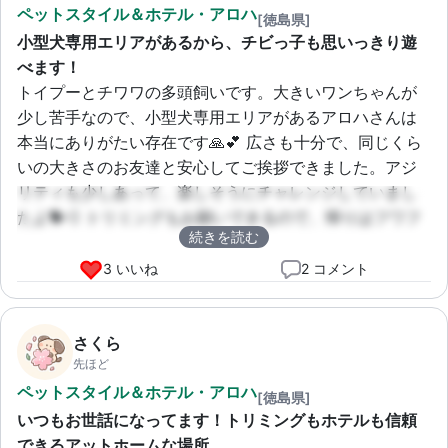
ペットスタイル＆ホテル・アロハ
[徳島県]
小型犬専用エリアがあるから、チビっ子も思いっきり遊
べます！
トイプーとチワワの多頭飼いです。大きいワンちゃんが
少し苦手なので、小型犬専用エリアがあるアロハさんは
本当にありがたい存在です🙏💕 広さも十分で、同じくら
いの大きさのお友達と安心してご挨拶できました。アジ
リティも少しあって、楽しそうにチャレンジしていまし
たよ🐕💨 トリミングもお願いできるので、帰りはフワフ
続きを読む
ワになって大満足の一日でした✨
3 いいね
2 コメント
さくら
先ほど
ペットスタイル＆ホテル・アロハ
[徳島県]
いつもお世話になってます！トリミングもホテルも信頼
できるアットホームな場所