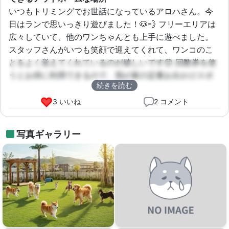
いつもトリミングでお世話になっているアロハさん。今
日はランで思いっきり遊びました！🐶💨 フリーエリアは
広々していて、他のワンちゃんとも上手に遊べました。
スタッフさんがいつも笑顔で迎えてくれて、ワンコのこ
とをよく覚えてくれているのが嬉しいです😊 回数券を使
うとお得に利用できるので、我が家の定番お出かけスポ
続きを読む
ットになっています。これからもよろしくお願いしま
す！
3 いいね
2 コメント
写真ギャラリー