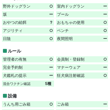
野外ドッグラン
○
室内ドッグラン
ー
坂
ー
プール
ー
おやつの給餌
？
おもちゃの使用
○
アジリティ
○
ベンチ
○
日陰
○
夜間照明
ー
ルール
管理者の有無
○
会員制・登録制
○
完全予約制
ー
マナーウェア
ー
犬鑑札の提示
ー
狂犬病注射確認
○
5種
混合ワクチン確認
設備
うんち用ごみ箱
○
ごみ箱
ー