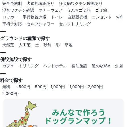
完全予約制
犬鑑札確認あり
狂犬病ワクチン確認あり
混合ワクチン確認
マナーウェア
うんちゴミ箱
ゴミ箱
ロッカー
手荷物置き場
トイレ
自動販売機
コンセント
wifi
車椅子対応
セルフシャワー
セルフトリミング
---
グラウンドの種類で探す
天然芝
人工芝
土
砂利
砂
草地
---
併設施設で探す
カフェ
トリミング
ペットホテル
宿泊施設
道の駅/SA
公園
---
料金で探す
無料
～500円
500円～1,000円
1,000円～2,000円
2,000円～