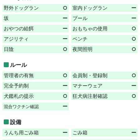
野外ドッグラン
○
室内ドッグラン
ー
坂
ー
プール
ー
おやつの給餌
ー
おもちゃの使用
○
アジリティ
ー
ベンチ
○
日陰
○
夜間照明
○
ルール
管理者の有無
○
会員制・登録制
○
完全予約制
ー
マナーウェア
ー
犬鑑札の提示
○
狂犬病注射確認
○
ー
混合ワクチン確認
設備
うんち用ごみ箱
ー
ごみ箱
ー