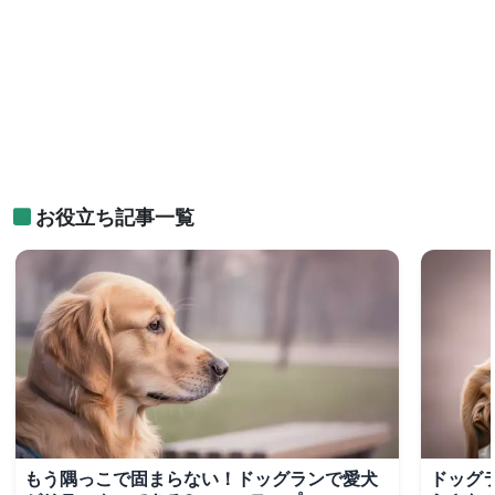
お役立ち記事一覧
もう隅っこで固まらない！ドッグランで愛犬
ドッグ