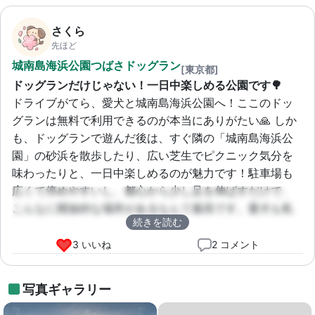
さくら
先ほど
城南島海浜公園つばさドッグラン
[東京都]
ドッグランだけじゃない！一日中楽しめる公園です🌳
ドライブがてら、愛犬と城南島海浜公園へ！ここのドッ
グランは無料で利用できるのが本当にありがたい🙏 しか
も、ドッグランで遊んだ後は、すぐ隣の「城南島海浜公
園」の砂浜を散歩したり、広い芝生でピクニック気分を
味わったりと、一日中楽しめるのが魅力です！駐車場も
広くて停めやすいし、都心から少し足を伸ばすだけで、
こんなに開放的な場所があるなんて最高です。愛犬も私
続きを読む
もすっかりリフレッシュできました😊💕
3 いいね
2 コメント
写真ギャラリー