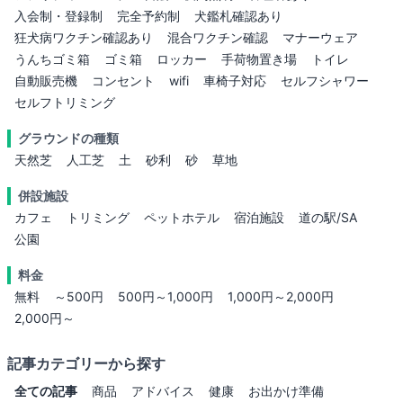
入会制・登録制
完全予約制
犬鑑札確認あり
狂犬病ワクチン確認あり
混合ワクチン確認
マナーウェア
うんちゴミ箱
ゴミ箱
ロッカー
手荷物置き場
トイレ
自動販売機
コンセント
wifi
車椅子対応
セルフシャワー
セルフトリミング
グラウンドの種類
天然芝
人工芝
土
砂利
砂
草地
併設施設
カフェ
トリミング
ペットホテル
宿泊施設
道の駅/SA
公園
料金
無料
～500円
500円～1,000円
1,000円～2,000円
2,000円～
記事カテゴリーから探す
全ての記事
商品
アドバイス
健康
お出かけ準備