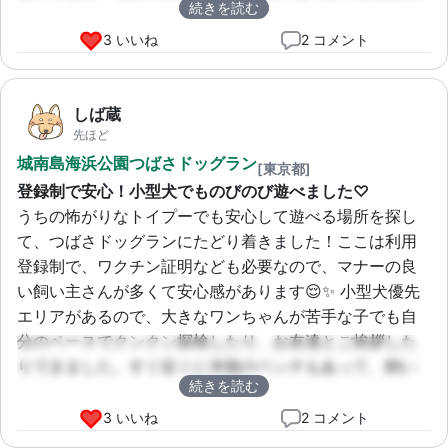
続きを読む
てて安心です。海も近いから、潮風を感じながらのお散
歩も気持ちいい！また絶対リピートします！🐶💨
3 いいね
2 コメント
しば蔵
先ほど
城南島海浜公園つばさドッグラン
[東京都]
登録制で安心！小型犬でものびのび遊べました♡
うちの怖がりなトイプーでも安心して遊べる場所を探し
て、つばさドッグランにたどり着きました！ここは利用
登録制で、ワクチン証明なども必要なので、マナーの良
い飼い主さんが多くて安心感があります😌✨ 小型犬優先
エリアがあるので、大きなワンちゃんが苦手な子でも自
分のペースでクンクン探検したり、お友達とご挨拶した
りできました。すぐ近くに木陰のベンチもあって、飼い
続きを読む
主も快適に過ごせるのが嬉しいポイントです👍
3 いいね
2 コメント