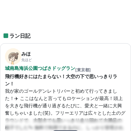
ラン日記
みほ
先ほど
城南島海浜公園つばさドッグラン
[東京都]
飛行機好きにはたまらない！大空の下で思いっきりラ
ン！
我が家のゴールデンレトリバーと初めて行ってきまし
た！✈️ ここはなんと言ってもロケーションが最高！頭上
を大きな飛行機が通り過ぎるたびに、愛犬と一緒に大興
奮しちゃいました(笑)。フリーエリアは広々とした土のグ
ラウンドで、大型犬でも思いっきり走り回れて大満足の
様子でした🐾 無料で利用できるのに、しっかり管理され