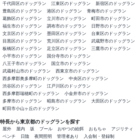
千代田区のドッグラン
江東区のドッグラン
新宿区のドッグラン
豊島区のドッグラン
港区のドッグラン
青梅市のドッグラン
葛飾区のドッグラン
立川市のドッグラン
町田市のドッグラン
福生市のドッグラン
調布市のドッグラン
日野市のドッグラン
文京区のドッグラン
墨田区のドッグラン
台東区のドッグラン
目黒区のドッグラン
荒川区のドッグラン
武蔵野市のドッグラン
板橋区のドッグラン
足立区のドッグラン
三鷹市のドッグラン
小平市のドッグラン
国分寺市のドッグラン
八王子市のドッグラン
国立市のドッグラン
武蔵村山市のドッグラン
西東京市のドッグラン
西多摩郡奥多摩町のドッグラン
中央区のドッグラン
渋谷区のドッグラン
江戸川区のドッグラン
西多摩郡瑞穂町のドッグラン
小金井市のドッグラン
多摩市のドッグラン
昭島市のドッグラン
大田区のドッグラン
町田市小山ヶ丘のドッグラン
特長から東京都のドッグランを探す
屋外
屋内
坂
プール
おやつの給餌
おもちゃ
アジリティ
ベンチ
日陰
夜間照明
管理者あり
入会制・登録制