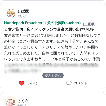
しば蔵
先ほど
Hundepark Frauchen （犬の公園Frauchen）
[三重県]
犬友と貸切！広々ドッグランで最高の思い出作り🐶✨
友達家族と一緒に3頭で利用しました！頭数制限なしでこ
の料金はコスパ最高すぎます。広さも十分で、みんなで
追いかけっこしたり、アジリティで競争したり、時間を
忘れて楽しめました。自然に囲まれていて、人間もリフ
レッシュできますね🌳 テーブルと椅子があるので、休憩
しながらワンコたちを見守れるのもGood👍 次回は連泊
して利用したいです！
続きを読む
3 いいね
2 コメント
さくら
先ほど