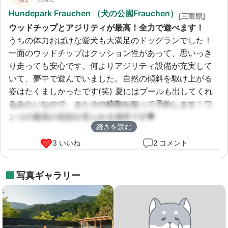
Hundepark Frauchen （犬の公園Frauchen）
[三重県]
ウッドチップとアジリティが最高！全力で遊べます！
うちの体力おばけな愛犬も大満足のドッグランでした！
一面のウッドチップはクッション性があって、思いっき
り走っても安心です。何よりアジリティ設備が充実して
いて、夢中で遊んでいました。自然の傾斜を駆け上がる
姿はたくましかったです(笑) 夏にはプールも出してくれ
るみたいなので、またその時期を狙って予約します！ワ
ンコの最高の笑顔が見られる場所です💖
続きを読む
3 いいね
2 コメント
写真ギャラリー