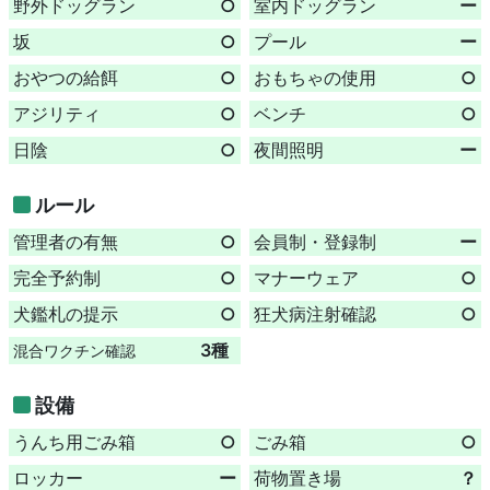
野外ドッグラン
○
室内ドッグラン
ー
坂
○
プール
ー
おやつの給餌
○
おもちゃの使用
○
アジリティ
○
ベンチ
○
日陰
○
夜間照明
ー
ルール
管理者の有無
○
会員制・登録制
ー
完全予約制
○
マナーウェア
○
犬鑑札の提示
○
狂犬病注射確認
○
3種
混合ワクチン確認
設備
うんち用ごみ箱
○
ごみ箱
○
ロッカー
ー
荷物置き場
？