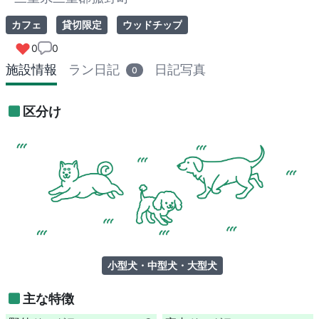
カフェ
貸切限定
ウッドチップ
0
0
施設情報
ラン日記
日記写真
0
区分け
小型犬・中型犬・大型犬
主な特徴