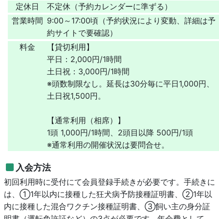
定休日
不定休（予約カレンダーに準ずる）
営業時間
9:00～17:00頃（予約状況により変動、詳細は予
約サイトで要確認）
料金
【貸切利用】
平日：2,000円/1時間
土日祝：3,000円/1時間
※頭数制限なし。延長は30分毎に平日1,000円、
土日祝1,500円。
【通常利用（相席）】
1頭 1,000円/1時間、2頭目以降 500円/1頭
※通常利用の開催状況は要問合せ。
入会方法
初回利用時に受付にて会員登録手続きが必要です。手続きに
は、①1年以内に接種した狂犬病予防接種証明書、②1年以
内に接種した混合ワクチン接種証明書、③飼い主の身分証
明書（運転免許証など）の3点が必要です。年会費として