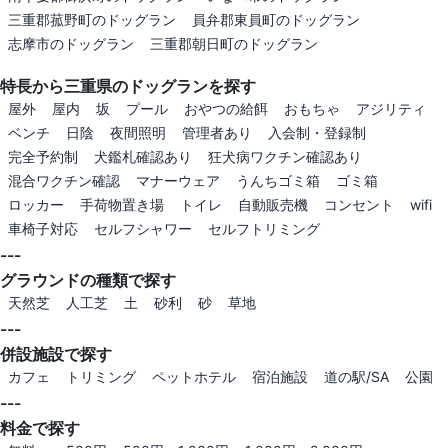
三重郡菰野町のドッグラン
員弁郡東員町のドッグラン
志摩市のドッグラン
三重郡朝日町のドッグラン
特長から三重県のドッグランを探す
屋外
屋内
坂
プール
おやつの給餌
おもちゃ
アジリティ
ベンチ
日陰
夜間照明
管理者あり
入会制・登録制
完全予約制
犬鑑札確認あり
狂犬病ワクチン確認あり
混合ワクチン確認
マナーウェア
うんちゴミ箱
ゴミ箱
ロッカー
手荷物置き場
トイレ
自動販売機
コンセント
wifi
車椅子対応
セルフシャワー
セルフトリミング
---
グラウンドの種類で探す
天然芝
人工芝
土
砂利
砂
草地
---
併設施設で探す
カフェ
トリミング
ペットホテル
宿泊施設
道の駅/SA
公園
---
料金で探す