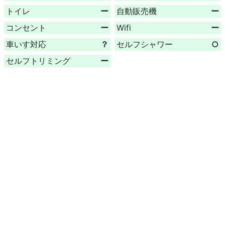
トイレ
ー
自動販売機
ー
コンセント
ー
Wifi
ー
車いす対応
？
セルフシャワー
○
セルフトリミング
ー