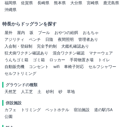
福岡県
佐賀県
長崎県
熊本県
大分県
宮崎県
鹿児島県
沖縄県
特長からドッグランを探す
屋外
屋内
坂
プール
おやつの給餌
おもちゃ
アジリティ
ベンチ
日陰
夜間照明
管理者あり
入会制・登録制
完全予約制
犬鑑札確認あり
狂犬病ワクチン確認あり
混合ワクチン確認
マナーウェア
うんちゴミ箱
ゴミ箱
ロッカー
手荷物置き場
トイレ
自動販売機
コンセント
wifi
車椅子対応
セルフシャワー
セルフトリミング
グラウンドの種類
天然芝
人工芝
土
砂利
砂
草地
併設施設
カフェ
トリミング
ペットホテル
宿泊施設
道の駅/SA
公園