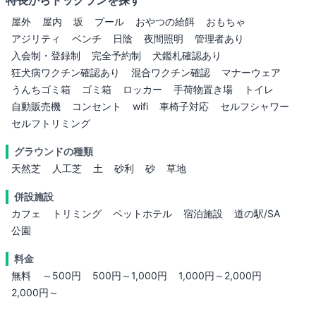
屋外
屋内
坂
プール
おやつの給餌
おもちゃ
アジリティ
ベンチ
日陰
夜間照明
管理者あり
入会制・登録制
完全予約制
犬鑑札確認あり
狂犬病ワクチン確認あり
混合ワクチン確認
マナーウェア
うんちゴミ箱
ゴミ箱
ロッカー
手荷物置き場
トイレ
自動販売機
コンセント
wifi
車椅子対応
セルフシャワー
セルフトリミング
グラウンドの種類
天然芝
人工芝
土
砂利
砂
草地
併設施設
カフェ
トリミング
ペットホテル
宿泊施設
道の駅/SA
公園
料金
無料
～500円
500円～1,000円
1,000円～2,000円
2,000円～