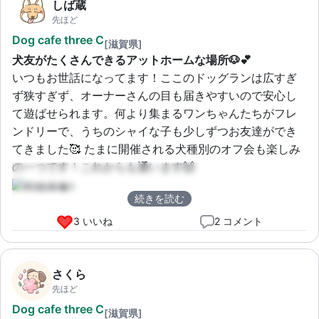
しば蔵
先ほど
Dog cafe three C
[滋賀県]
犬友がたくさんできるアットホームな場所🐶💕
いつもお世話になってます！ここのドッグランは広すぎ
ず狭すぎず、オーナーさんの目も届きやすいので安心し
て遊ばせられます。何より集まるワンちゃんたちがフレ
ンドリーで、うちのシャイな子も少しずつお友達ができ
てきました🥰 たまに開催される犬種別のオフ会も楽しみ
の一つです！これからも通います🙌
続きを読む
3 いいね
2 コメント
さくら
先ほど
Dog cafe three C
[滋賀県]