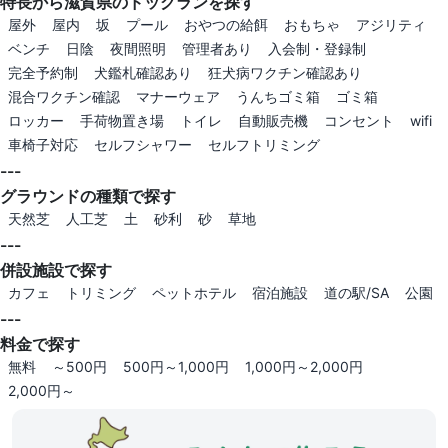
特長から滋賀県のドッグランを探す
屋外
屋内
坂
プール
おやつの給餌
おもちゃ
アジリティ
ベンチ
日陰
夜間照明
管理者あり
入会制・登録制
完全予約制
犬鑑札確認あり
狂犬病ワクチン確認あり
混合ワクチン確認
マナーウェア
うんちゴミ箱
ゴミ箱
ロッカー
手荷物置き場
トイレ
自動販売機
コンセント
wifi
車椅子対応
セルフシャワー
セルフトリミング
---
グラウンドの種類で探す
天然芝
人工芝
土
砂利
砂
草地
---
併設施設で探す
カフェ
トリミング
ペットホテル
宿泊施設
道の駅/SA
公園
---
料金で探す
無料
～500円
500円～1,000円
1,000円～2,000円
2,000円～