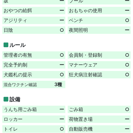
坂
ー
プール
ー
おやつの給餌
ー
おもちゃの使用
ー
アジリティ
ー
ベンチ
○
日陰
○
夜間照明
ー
ルール
管理者の有無
○
会員制・登録制
○
完全予約制
ー
マナーウェア
○
犬鑑札の提示
○
狂犬病注射確認
○
3種
混合ワクチン確認
設備
うんち用ごみ箱
ー
ごみ箱
○
ロッカー
ー
荷物置き場
ー
トイレ
○
自動販売機
ー