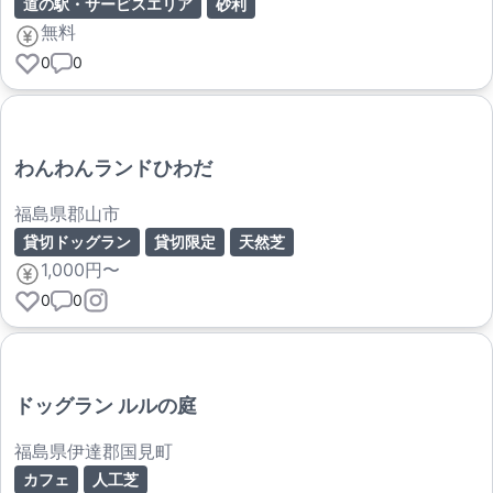
道の駅・サービスエリア
砂利
無料
0
0
わんわんランドひわだ
福島県郡山市
貸切ドッグラン
貸切限定
天然芝
1,000円〜
0
0
ドッグラン ルルの庭
福島県伊達郡国見町
カフェ
人工芝