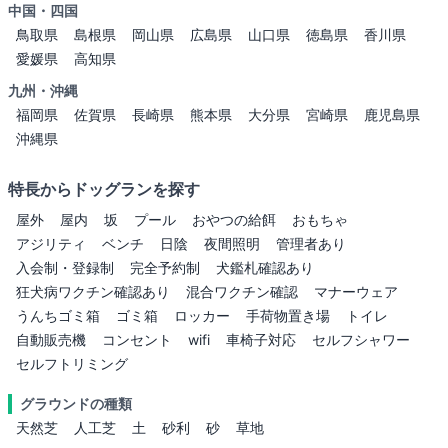
中国・四国
鳥取県
島根県
岡山県
広島県
山口県
徳島県
香川県
愛媛県
高知県
九州・沖縄
福岡県
佐賀県
長崎県
熊本県
大分県
宮崎県
鹿児島県
沖縄県
特長からドッグランを探す
屋外
屋内
坂
プール
おやつの給餌
おもちゃ
アジリティ
ベンチ
日陰
夜間照明
管理者あり
入会制・登録制
完全予約制
犬鑑札確認あり
狂犬病ワクチン確認あり
混合ワクチン確認
マナーウェア
うんちゴミ箱
ゴミ箱
ロッカー
手荷物置き場
トイレ
自動販売機
コンセント
wifi
車椅子対応
セルフシャワー
セルフトリミング
グラウンドの種類
天然芝
人工芝
土
砂利
砂
草地