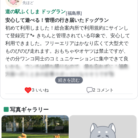
先ほど
道の駅ふくしま ドッグラン
[福島県]
安心して遊べる！管理の行き届いたドッグラン
初めて利用しました！総合案内所で利用規約にサインし
て登録完了🐾 きちんと管理されている印象で、安心して
利用できました。フリーエリアはかなり広くて大型犬で
ものびのび走れます。おもちゃやオヤツは禁止ですが、
その分ワンコ同士のコミュニケーションに集中できて良
いかも。ウンチは持ち帰りなので、袋を忘れずに！福島
方面へ行くときの定番スポットになりそうです🥰
続きを読む
3 いいね
2 コメント
写真ギャラリー