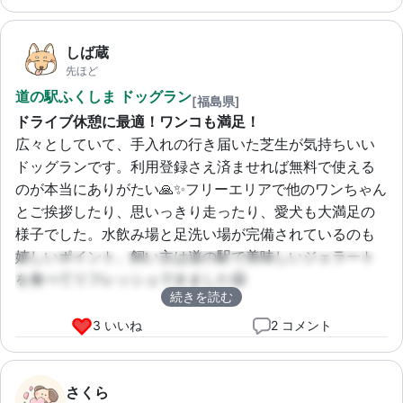
しば蔵
先ほど
道の駅ふくしま ドッグラン
[福島県]
ドライブ休憩に最適！ワンコも満足！
広々としていて、手入れの行き届いた芝生が気持ちいい
ドッグランです。利用登録さえ済ませれば無料で使える
のが本当にありがたい🙏✨フリーエリアで他のワンちゃん
とご挨拶したり、思いっきり走ったり、愛犬も大満足の
様子でした。水飲み場と足洗い場が完備されているのも
嬉しいポイント。飼い主は道の駅で美味しいジェラート
を食べてリフレッシュできました😋
続きを読む
3 いいね
2 コメント
さくら