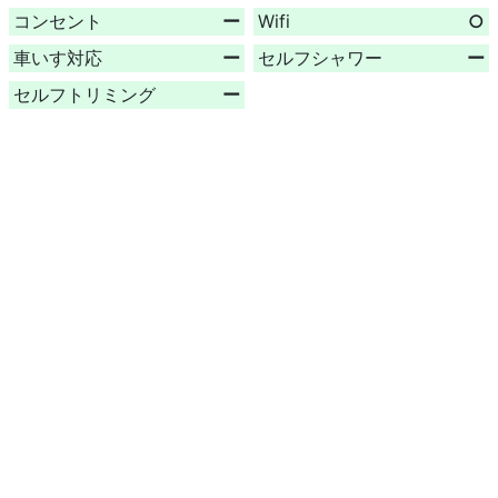
コンセント
ー
Wifi
○
車いす対応
ー
セルフシャワー
ー
セルフトリミング
ー