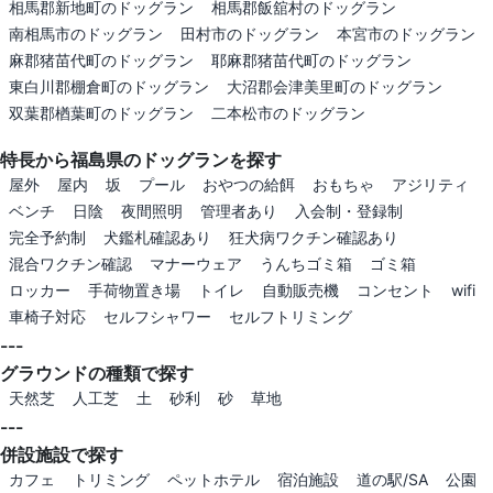
相馬郡新地町のドッグラン
相馬郡飯舘村のドッグラン
南相馬市のドッグラン
田村市のドッグラン
本宮市のドッグラン
麻郡猪苗代町のドッグラン
耶麻郡猪苗代町のドッグラン
東白川郡棚倉町のドッグラン
大沼郡会津美里町のドッグラン
双葉郡楢葉町のドッグラン
二本松市のドッグラン
特長から福島県のドッグランを探す
屋外
屋内
坂
プール
おやつの給餌
おもちゃ
アジリティ
ベンチ
日陰
夜間照明
管理者あり
入会制・登録制
完全予約制
犬鑑札確認あり
狂犬病ワクチン確認あり
混合ワクチン確認
マナーウェア
うんちゴミ箱
ゴミ箱
ロッカー
手荷物置き場
トイレ
自動販売機
コンセント
wifi
車椅子対応
セルフシャワー
セルフトリミング
---
グラウンドの種類で探す
天然芝
人工芝
土
砂利
砂
草地
---
併設施設で探す
カフェ
トリミング
ペットホテル
宿泊施設
道の駅/SA
公園