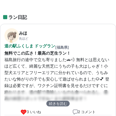
ラン日記
みほ
先ほど
道の駅ふくしま ドッグラン
[福島県]
無料でこの広さ！最高の芝生ラン！
福島旅行の途中で立ち寄りました🚗💨 無料とは思えない
ほど広くて、綺麗な天然芝にうちの子も大はしゃぎ！小
型犬エリアとフリーエリアに分かれているので、うちみ
たいな怖がりの子でも安心して遊ばせられました🐶💕 登
録は必要ですが、ワクチン証明書を見せるだけですぐに
終わります。道の駅で美味しいものも食べられるし、最
高の休憩スポットですね！また絶対来ます！
続きを読む
3 いいね
2 コメント