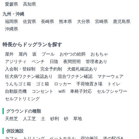
愛媛県
高知県
九州・沖縄
福岡県
佐賀県
長崎県
熊本県
大分県
宮崎県
鹿児島県
沖縄県
特長からドッグランを探す
屋外
屋内
坂
プール
おやつの給餌
おもちゃ
アジリティ
ベンチ
日陰
夜間照明
管理者あり
入会制・登録制
完全予約制
犬鑑札確認あり
狂犬病ワクチン確認あり
混合ワクチン確認
マナーウェア
うんちゴミ箱
ゴミ箱
ロッカー
手荷物置き場
トイレ
自動販売機
コンセント
wifi
車椅子対応
セルフシャワー
セルフトリミング
グラウンドの種類
天然芝
人工芝
土
砂利
砂
草地
併設施設
カフェ
トリミング
ペットホテル
宿泊施設
道の駅/SA