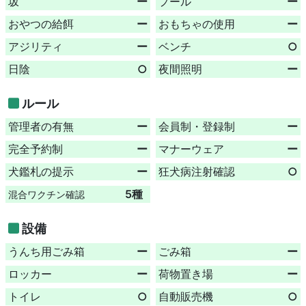
坂
ー
プール
ー
おやつの給餌
ー
おもちゃの使用
ー
アジリティ
ー
ベンチ
○
日陰
○
夜間照明
ー
ルール
管理者の有無
ー
会員制・登録制
ー
完全予約制
ー
マナーウェア
ー
犬鑑札の提示
ー
狂犬病注射確認
○
5種
混合ワクチン確認
設備
うんち用ごみ箱
ー
ごみ箱
ー
ロッカー
ー
荷物置き場
ー
トイレ
○
自動販売機
○