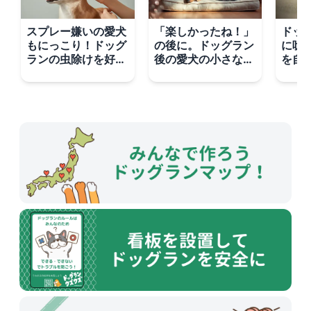
スプレー嫌いの愛犬
「楽しかったね！」
ドッ
もにっこり！ドッグ
の後に。ドッグラン
に吠
ランの虫除けを好き
後の愛犬の小さなサ
を自
にさせる魔法の3ス
インとMSMによる
のポ
テップ
栄養ケア