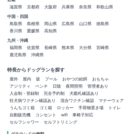
滋賀県
京都府
大阪府
兵庫県
奈良県
和歌山県
中国・四国
鳥取県
島根県
岡山県
広島県
山口県
徳島県
香川県
愛媛県
高知県
九州・沖縄
福岡県
佐賀県
長崎県
熊本県
大分県
宮崎県
鹿児島県
沖縄県
特長からドッグランを探す
屋外
屋内
坂
プール
おやつの給餌
おもちゃ
アジリティ
ベンチ
日陰
夜間照明
管理者あり
入会制・登録制
完全予約制
犬鑑札確認あり
狂犬病ワクチン確認あり
混合ワクチン確認
マナーウェア
うんちゴミ箱
ゴミ箱
ロッカー
手荷物置き場
トイレ
自動販売機
コンセント
wifi
車椅子対応
セルフシャワー
セルフトリミング
グラウンドの種類