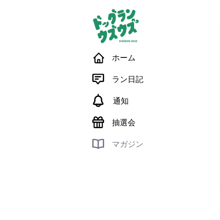
ホーム
ラン日記
通知
抽選会
マガジン