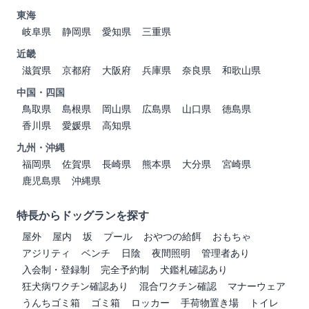
東海
岐阜県
静岡県
愛知県
三重県
近畿
滋賀県
京都府
大阪府
兵庫県
奈良県
和歌山県
中国・四国
鳥取県
島根県
岡山県
広島県
山口県
徳島県
香川県
愛媛県
高知県
九州・沖縄
福岡県
佐賀県
長崎県
熊本県
大分県
宮崎県
鹿児島県
沖縄県
特長からドッグランを探す
屋外
屋内
坂
プール
おやつの給餌
おもちゃ
アジリティ
ベンチ
日陰
夜間照明
管理者あり
入会制・登録制
完全予約制
犬鑑札確認あり
狂犬病ワクチン確認あり
混合ワクチン確認
マナーウェア
うんちゴミ箱
ゴミ箱
ロッカー
手荷物置き場
トイレ