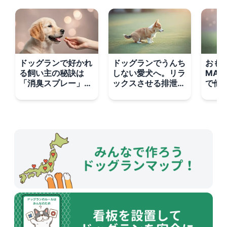
ドッグランで好かれ
ドッグランでうんち
おも
る飼い主の秘訣は
しない愛犬へ。リラ
MA
「消臭スプレー」に
ックスさせる排泄ト
で他
あり！スマートな使
レーニング3ステッ
犬を
い方講座
プ
法