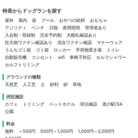
特長からドッグランを探す
屋外
屋内
坂
プール
おやつの給餌
おもちゃ
アジリティ
ベンチ
日陰
夜間照明
管理者あり
入会制・登録制
完全予約制
犬鑑札確認あり
狂犬病ワクチン確認あり
混合ワクチン確認
マナーウェア
うんちゴミ箱
ゴミ箱
ロッカー
手荷物置き場
トイレ
自動販売機
コンセント
wifi
車椅子対応
セルフシャワー
セルフトリミング
グラウンドの種類
天然芝
人工芝
土
砂利
砂
草地
併設施設
カフェ
トリミング
ペットホテル
宿泊施設
道の駅/SA
公園
料金
無料
～500円
500円～1,000円
1,000円～2,000円