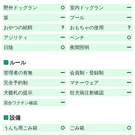
野外ドッグラン
○
室内ドッグラン
ー
坂
ー
プール
ー
おやつの給餌
？
おもちゃの使用
？
アジリティ
ー
ベンチ
○
日陰
○
夜間照明
ー
ルール
管理者の有無
ー
会員制・登録制
ー
完全予約制
ー
マナーウェア
ー
犬鑑札の提示
ー
狂犬病注射確認
ー
ー
混合ワクチン確認
設備
うんち用ごみ箱
○
ごみ箱
○