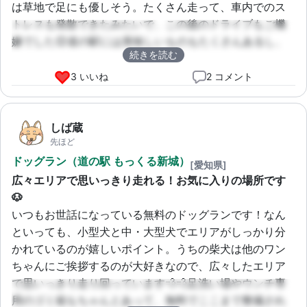
は草地で足にも優しそう。たくさん走って、車内でのス
トレスも発散できたみたいで、この後のドライブもご機
嫌でした😊道の駅には美味しいものもたくさんあるし、
続きを読む
わんことの旅行には欠かせないスポットになりそうで
す！
3 いいね
2 コメント
しば蔵
先ほど
ドッグラン（道の駅 もっくる新城）
[愛知県]
広々エリアで思いっきり走れる！お気に入りの場所です
🐶
いつもお世話になっている無料のドッグランです！なん
といっても、小型犬と中・大型犬でエリアがしっかり分
かれているのが嬉しいポイント。うちの柴犬は他のワン
ちゃんにご挨拶するのが大好きなので、広々したエリア
で思いっきり走り回っています💨💨足洗い場やウンチ専
用のゴミ箱もちゃんとあって、無料でここまで整備され