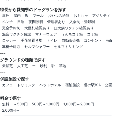
特長から愛知県のドッグランを探す
屋外
屋内
坂
プール
おやつの給餌
おもちゃ
アジリティ
ベンチ
日陰
夜間照明
管理者あり
入会制・登録制
完全予約制
犬鑑札確認あり
狂犬病ワクチン確認あり
混合ワクチン確認
マナーウェア
うんちゴミ箱
ゴミ箱
ロッカー
手荷物置き場
トイレ
自動販売機
コンセント
wifi
車椅子対応
セルフシャワー
セルフトリミング
---
グラウンドの種類で探す
天然芝
人工芝
土
砂利
砂
草地
---
併設施設で探す
カフェ
トリミング
ペットホテル
宿泊施設
道の駅/SA
公園
---
料金で探す
無料
～500円
500円～1,000円
1,000円～2,000円
2,000円～