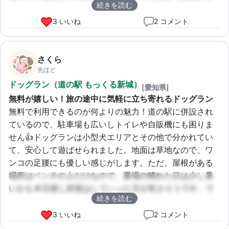
続きを読む
ているのは素晴らしいと思います。お友達ワンコもたく
さん来るので、 socialなうちの子には最高の遊び場で
3 いいね
2 コメント
す！
さくら
先ほど
ドッグラン（道の駅 もっくる新城）
[愛知県]
無料が嬉しい！旅の途中に気軽に立ち寄れるドッグラン
無料で利用できるのが何よりの魅力！道の駅に併設され
ているので、駐車場も広いしトイレや自販機にも困りま
せん👍ドッグランは小型犬エリアとその他で分かれてい
て、安心して遊ばせられました。地面は草地なので、ワ
ンコの足腰にも優しい感じがします。ただ、屋根がある
場所はベンチの上だけなので、夏場の晴れた日は少し暑
いかも☀️日差し対策はしていった方が良さそうです。で
続きを読む
も、ドライブの合間にサッと寄って愛犬をリフレッシュ
させられる貴重な場所です！
3 いいね
2 コメント