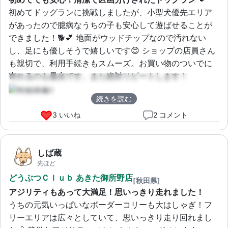
初めてドッグランに挑戦しましたが、小型犬優先エリア
があったので臆病なうちの子も安心して遊ばせることが
できました！🐕💕 地面がウッドチップなので汚れない
し、足にも優しそうで嬉しいです😊 ショップの店員さん
も親切で、利用手続きもスムーズ。お買い物のついでに
寄れるのも最高です。また絶対リピートします！
続きを読む
3 いいね
2 コメント
しば蔵
先ほど
どうぶつＣｌｕｂ あきた御所野店
[秋田県]
アジリティもあって大満足！思いっきり走れました！
うちの元気いっぱいなボーダーコリーも大はしゃぎ！フ
リーエリアは広々としていて、思いっきり走り回れまし