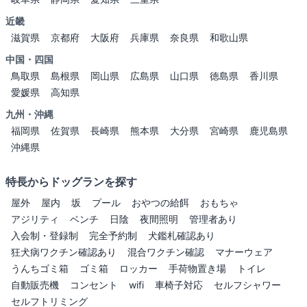
近畿
滋賀県
京都府
大阪府
兵庫県
奈良県
和歌山県
中国・四国
鳥取県
島根県
岡山県
広島県
山口県
徳島県
香川県
愛媛県
高知県
九州・沖縄
福岡県
佐賀県
長崎県
熊本県
大分県
宮崎県
鹿児島県
沖縄県
特長からドッグランを探す
屋外
屋内
坂
プール
おやつの給餌
おもちゃ
アジリティ
ベンチ
日陰
夜間照明
管理者あり
入会制・登録制
完全予約制
犬鑑札確認あり
狂犬病ワクチン確認あり
混合ワクチン確認
マナーウェア
うんちゴミ箱
ゴミ箱
ロッカー
手荷物置き場
トイレ
自動販売機
コンセント
wifi
車椅子対応
セルフシャワー
セルフトリミング