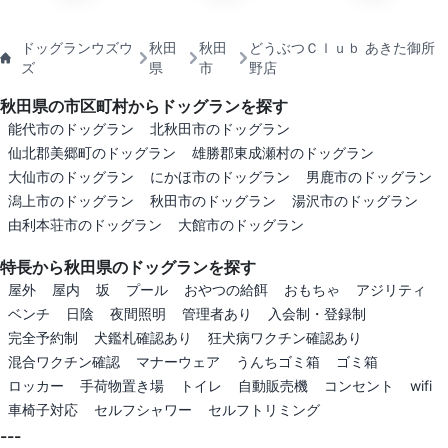
ドッグランウズウ
秋田
秋田
どうぶつＣｌｕｂ あきた御所
ズ
県
市
野店
秋田県の市区町村からドッグランを探す
能代市のドッグラン
北秋田市のドッグラン
仙北郡美郷町のドッグラン
雄勝郡東成瀬村のドッグラン
大仙市のドッグラン
にかほ市のドッグラン
男鹿市のドッグラン
潟上市のドッグラン
秋田市のドッグラン
湯沢市のドッグラン
由利本荘市のドッグラン
大館市のドッグラン
特長から秋田県のドッグランを探す
屋外
屋内
坂
プール
おやつの給餌
おもちゃ
アジリティ
ベンチ
日陰
夜間照明
管理者あり
入会制・登録制
完全予約制
犬鑑札確認あり
狂犬病ワクチン確認あり
混合ワクチン確認
マナーウェア
うんちゴミ箱
ゴミ箱
ロッカー
手荷物置き場
トイレ
自動販売機
コンセント
wifi
車椅子対応
セルフシャワー
セルフトリミング
---