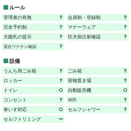
ルール
管理者の有無
？
会員制・登録制
？
完全予約制
？
マナーウェア
？
犬鑑札の提示
？
狂犬病注射確認
？
？
混合ワクチン確認
設備
うんち用ごみ箱
？
ごみ箱
？
ロッカー
？
荷物置き場
？
トイレ
○
自動販売機
○
コンセント
？
Wifi
？
車いす対応
○
セルフシャワー
？
セルフトリミング
ー