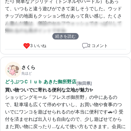
た💨 簡単なアジリティ（トンネルやハードル）もあっ
て、いつもと違う遊びができて楽しそうでした。ウッド
チップの地面もクッション性があって良い感じ。たくさ
ん遊んだ後は、併設のセルフウォッシュでさっぱりして
帰れるのも高ポイントです👍
続きを読む
3 いいね
2 コメント
さくら
先ほど
どうぶつＣｌｕｂ あきた御所野店
[秋田県]
買い物ついでに寄れる便利な立地が魅力✨
ショッピングモール「フレスポ御所野」の中にあるの
で、駐車場も広くて停めやすいし、お買い物や食事のつ
いでにワンコを遊ばせられるのが本当に便利です🚗💨 受
付を済ませれば出入りも自由なので、少し遊ばせてから
また買い物に戻ったり…なんて使い方もできます。会員に