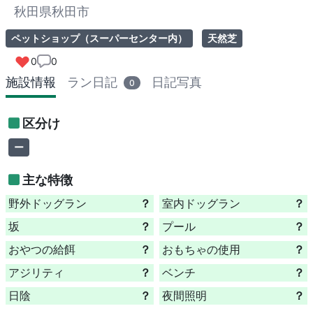
秋田県秋田市
ペットショップ（スーパーセンター内）
天然芝
0
0
施設情報
ラン日記
日記写真
0
区分け
ー
主な特徴
野外ドッグラン
？
室内ドッグラン
？
坂
？
プール
？
おやつの給餌
？
おもちゃの使用
？
アジリティ
？
ベンチ
？
日陰
？
夜間照明
？