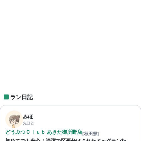
ラン日記
みほ
先ほど
どうぶつＣｌｕｂ あきた御所野店
[秋田県]
初めてでも安心！清潔で区画分けされたドッグラン🐾