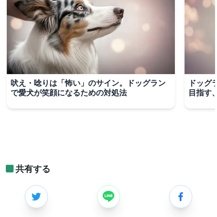
吠え・唸りは「怖い」のサイン。ドッグラン
ドッグ
で愛犬が笑顔になるための対処法
目指す
共有する