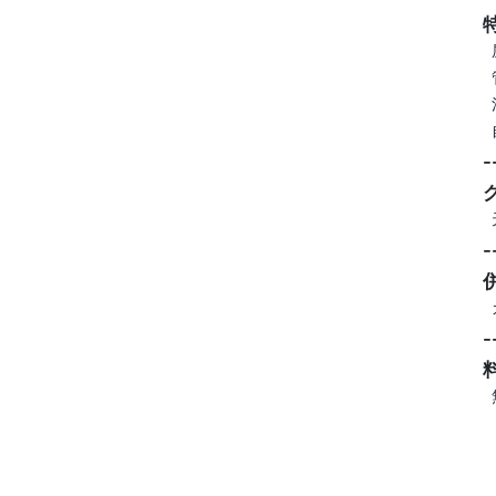
-
-
-