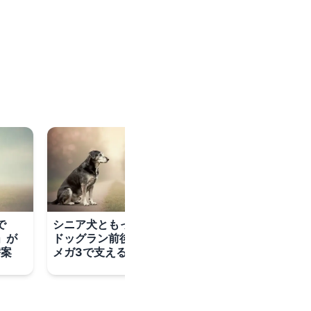
で
シニア犬ともっと楽しむ！
」が
ドッグラン前後のケアとオ
替案
メガ3で支える穏やかな毎日
ドッグランで他の
ちゃう…短いリー
る！安心距離の作