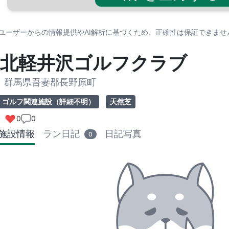
※ユーザーからの情報提供やAI解析に基づくため、正確性は保証できま
北軽井沢ゴルフクラブ
群馬県吾妻郡長野原町
ゴルフ関連施設（詳細不明）
天然芝
0
0
施設情報
ラン日記
日記写真
0