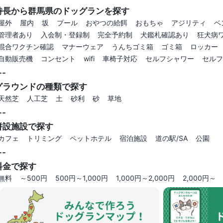
特長から群馬県のドッグランを探す
屋外
屋内
坂
プール
おやつの給餌
おもちゃ
アジリティ
ベ
管理者あり
入会制・登録制
完全予約制
犬鑑札確認あり
狂犬病
混合ワクチン確認
マナーウェア
うんちゴミ箱
ゴミ箱
ロッカー
自動販売機
コンセント
wifi
車椅子対応
セルフシャワー
セルフ
--
グラウンドの種類で探す
天然芝
人工芝
土
砂利
砂
草地
--
併設施設で探す
カフェ
トリミング
ペットホテル
宿泊施設
道の駅/SA
公園
--
料金で探す
無料
～500円
500円～1,000円
1,000円～2,000円
2,000円～