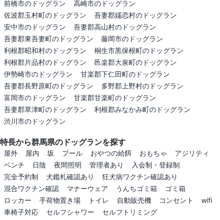
前橋市のドッグラン
高崎市のドッグラン
佐波郡玉村町のドッグラン
吾妻郡嬬恋村のドッグラン
安中市のドッグラン
吾妻郡高山村のドッグラン
吾妻郡東吾妻町のドッグラン
藤岡市のドッグラン
利根郡昭和村のドッグラン
桐生市黒保根町のドッグラン
利根郡片品村のドッグラン
邑楽郡大泉町のドッグラン
伊勢崎市のドッグラン
甘楽郡下仁田町のドッグラン
吾妻郡長野原町のドッグラン
多野郡上野村のドッグラン
富岡市のドッグラン
甘楽郡甘楽町のドッグラン
吾妻郡草津町のドッグラン
利根郡みなかみ町のドッグラン
渋川市のドッグラン
特長から群馬県のドッグランを探す
屋外
屋内
坂
プール
おやつの給餌
おもちゃ
アジリティ
ベンチ
日陰
夜間照明
管理者あり
入会制・登録制
完全予約制
犬鑑札確認あり
狂犬病ワクチン確認あり
混合ワクチン確認
マナーウェア
うんちゴミ箱
ゴミ箱
ロッカー
手荷物置き場
トイレ
自動販売機
コンセント
wifi
車椅子対応
セルフシャワー
セルフトリミング