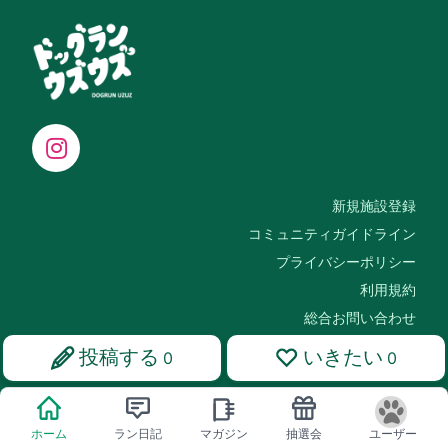
新規施設登録
コミュニティガイドライン
プライバシーポリシー
利用規約
総合お問い合わせ
投稿する
いきたい
0
0
Copyright © ドッグランウズウズ
ホーム
ラン日記
マガジン
抽選会
ユーザー