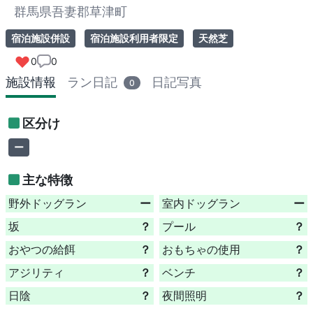
群馬県吾妻郡草津町
宿泊施設併設
宿泊施設利用者限定
天然芝
0
0
施設情報
ラン日記
日記写真
0
区分け
ー
主な特徴
野外ドッグラン
ー
室内ドッグラン
ー
坂
？
プール
？
おやつの給餌
？
おもちゃの使用
？
アジリティ
？
ベンチ
？
日陰
？
夜間照明
？