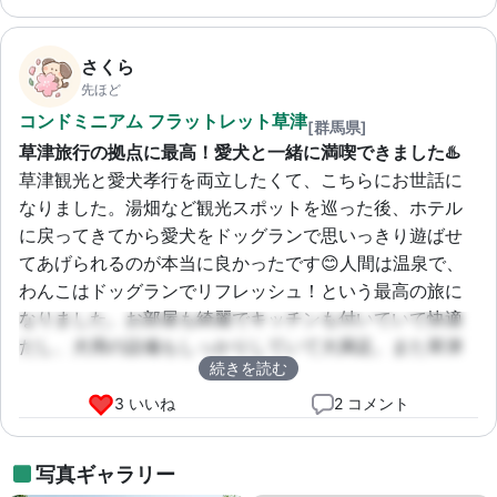
さくら
先ほど
コンドミニアム フラットレット草津
[群馬県]
草津旅行の拠点に最高！愛犬と一緒に満喫できました♨️
草津観光と愛犬孝行を両立したくて、こちらにお世話に
なりました。湯畑など観光スポットを巡った後、ホテル
に戻ってきてから愛犬をドッグランで思いっきり遊ばせ
てあげられるのが本当に良かったです😊人間は温泉で、
わんこはドッグランでリフレッシュ！という最高の旅に
なりました。お部屋も綺麗でキッチンも付いていて快適
だし、犬用の設備もしっかりしていて大満足。また草津
続きを読む
に来るときは必ずリピートします！
3 いいね
2 コメント
写真ギャラリー