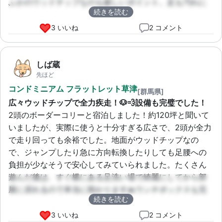
ふかのウッドチップなのも嬉しいポイント。足も汚れに
続きを読む
くいし、なにより清潔感があって安心でした。飼い主は
ベンチに座って、愛犬が楽しそうにしている姿をのんび
3 いいね
2 コメント
り眺める…最高の休日になりました！
しば蔵
先ほど
コンドミニアム フラットレット草津
[群馬県]
広々ウッドチップで全力疾走！🐶💨設備も完璧でした！
2頭のボーダーコリーと宿泊しました！約120坪と聞いて
いましたが、実際に使うと十分すぎる広さで、2頭が全力
で走り回っても余裕でした。地面がウッドチップなの
で、ジャンプしたり急に方向転換したりしても足腰への
負担が少なそうで安心してみていられました。たくさん
遊んだ後は、すぐ横にある足洗い場で綺麗にしてから部
屋に戻れるので本当に助かります🙏ウンチボックスも完
続きを読む
備されていて、飼い主にとっての快適さも考えられてい
る素敵な施設でした！
3 いいね
2 コメント