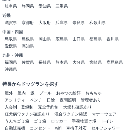
岐阜県
静岡県
愛知県
三重県
近畿
滋賀県
京都府
大阪府
兵庫県
奈良県
和歌山県
中国・四国
鳥取県
島根県
岡山県
広島県
山口県
徳島県
香川県
愛媛県
高知県
九州・沖縄
福岡県
佐賀県
長崎県
熊本県
大分県
宮崎県
鹿児島県
沖縄県
特長からドッグランを探す
屋外
屋内
坂
プール
おやつの給餌
おもちゃ
アジリティ
ベンチ
日陰
夜間照明
管理者あり
入会制・登録制
完全予約制
犬鑑札確認あり
狂犬病ワクチン確認あり
混合ワクチン確認
マナーウェア
うんちゴミ箱
ゴミ箱
ロッカー
手荷物置き場
トイレ
自動販売機
コンセント
wifi
車椅子対応
セルフシャワー