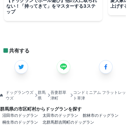
【ドッグランでボール遊び】他の犬に取られ
愛犬家
ない！「持ってきて」をマスターする3ステ
上げす
ップ
共有する
ドッグランウズ
群馬
吾妻郡草
コンドミニアム フラットレッ
ウズ
県
津町
ト草津
群馬県の市区町村からドッグランを探す
沼田市のドッグラン
太田市のドッグラン
館林市のドッグラン
桐生市のドッグラン
北群馬郡吉岡町のドッグラン