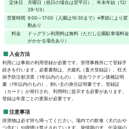
定休日
月曜日（祝日の場合は翌平日）、年末年始（12/
29-1/3）
営業時間
9:00～17:00（入園は16:30まで）※季節により変
動あり
料金
ドッグラン利用料は無料（ただし公園駐車場料金
がかかる場合あり）
入会方法
利用には事前の利用登録が必要です。管理事務所にて登録手
続きを行います。必要書類は、犬鑑札（畜犬登録証）、狂犬
病予防注射済票（1年以内のもの）、混合ワクチン接種証明
書（1年以内のもの）、飼い主の身分証明書です。登録証
（カード）が発行され、利用時に提示する必要があります。
登録は年度ごとの更新が必要です。
注意事項
排泄物は必ず持ち帰ってください。場内での飲食（犬のおや
つ含む）や喫煙は禁止されています。発情期の犬、伝染病の