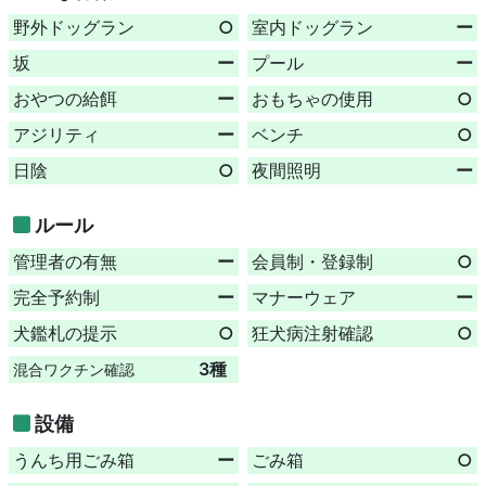
野外ドッグラン
○
室内ドッグラン
ー
坂
ー
プール
ー
おやつの給餌
ー
おもちゃの使用
○
アジリティ
ー
ベンチ
○
日陰
○
夜間照明
ー
ルール
管理者の有無
ー
会員制・登録制
○
完全予約制
ー
マナーウェア
ー
犬鑑札の提示
○
狂犬病注射確認
○
3種
混合ワクチン確認
設備
うんち用ごみ箱
ー
ごみ箱
○