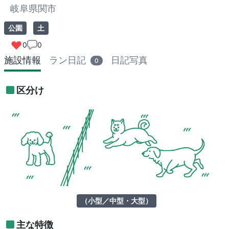
岐阜県関市
公園
土
0
0
施設情報
ラン日記
日記写真
0
区分け
（小型／中型・大型）
主な特徴