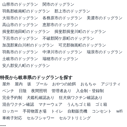
山県市のドッグラン
関市のドッグラン
羽島郡岐南町のドッグラン
郡上市のドッグラン
大垣市のドッグラン
各務原市のドッグラン
美濃市のドッグラン
高山市のドッグラン
恵那市のドッグラン
揖斐郡池田町のドッグラン
揖斐郡揖斐川町のドッグラン
下呂市のドッグラン
不破郡関ケ原町のドッグラン
加茂郡東白川村のドッグラン
可児郡御嵩町のドッグラン
羽島市のドッグラン
中津川市のドッグラン
瑞浪市のドッグラン
土岐市のドッグラン
瑞穂市のドッグラン
安八郡安八町のドッグラン
特長から岐阜県のドッグランを探す
屋外
屋内
坂
プール
おやつの給餌
おもちゃ
アジリティ
ベンチ
日陰
夜間照明
管理者あり
入会制・登録制
完全予約制
犬鑑札確認あり
狂犬病ワクチン確認あり
混合ワクチン確認
マナーウェア
うんちゴミ箱
ゴミ箱
ロッカー
手荷物置き場
トイレ
自動販売機
コンセント
wifi
車椅子対応
セルフシャワー
セルフトリミング
---