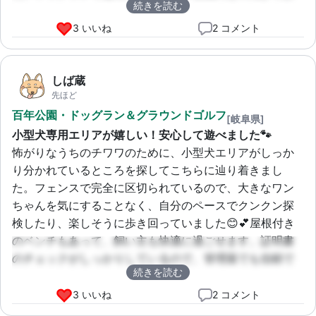
続きを読む
散歩できるのも最高です🌳また絶対リピートします！
3 いいね
2 コメント
しば蔵
先ほど
百年公園・ドッグラン＆グラウンドゴルフ
[岐阜県]
小型犬専用エリアが嬉しい！安心して遊べました🐾
怖がりなうちのチワワのために、小型犬エリアがしっか
り分かれているところを探してこちらに辿り着きまし
た。フェンスで完全に区切られているので、大きなワン
ちゃんを気にすることなく、自分のペースでクンクン探
検したり、楽しそうに歩き回っていました😊💕屋根付き
のベンチもあって、飼い主も快適に過ごせます。証明書
のチェックがしっかりしているので、管理面でも信頼で
続きを読む
きるドッグランだと感じました。これなら安心していつ
でも連れてきてあげられます✨
3 いいね
2 コメント