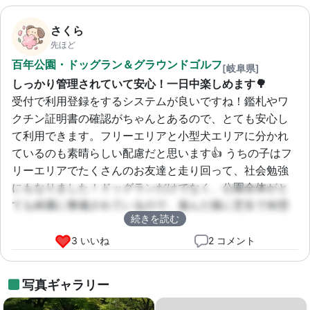
さくら
先ほど
百年公園・ドッグラン＆グラウンドゴルフ
[岐阜県]
しっかり管理されていて安心！一日中楽しめます🌳
受付で利用登録をするシステムが良いですね！鑑札やワ
クチン証明書の確認がちゃんとあるので、とても安心し
て利用できます。フリーエリアと小型犬エリアに分かれ
ているのも素晴らしい配慮だと思います👍 うちの子はフ
リーエリアでたくさんのお友達と走り回って、社会勉強
にもなりました！ドッグランだけでなく、公園全体がと
ても綺麗に整備されているので、遊んだ後に芝生で休憩
続きを読む
したり、お散歩するのも気持ちいいです。駐車場も広く
て停めやすいし、一日中愛犬と楽しめる素敵な場所です
3 いいね
2 コメント
😄
写真ギャラリー