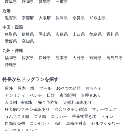
岐阜県
静岡県
愛知県
三重県
近畿
滋賀県
京都府
大阪府
兵庫県
奈良県
和歌山県
中国・四国
鳥取県
島根県
岡山県
広島県
山口県
徳島県
香川県
愛媛県
高知県
九州・沖縄
福岡県
佐賀県
長崎県
熊本県
大分県
宮崎県
鹿児島県
沖縄県
特長からドッグランを探す
屋外
屋内
坂
プール
おやつの給餌
おもちゃ
アジリティ
ベンチ
日陰
夜間照明
管理者あり
入会制・登録制
完全予約制
犬鑑札確認あり
狂犬病ワクチン確認あり
混合ワクチン確認
マナーウェア
うんちゴミ箱
ゴミ箱
ロッカー
手荷物置き場
トイレ
自動販売機
コンセント
wifi
車椅子対応
セルフシャワー
セルフトリミング