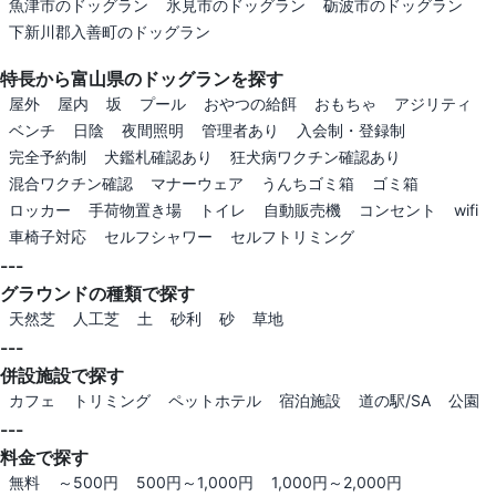
魚津市のドッグラン
氷見市のドッグラン
砺波市のドッグラン
下新川郡入善町のドッグラン
特長から富山県のドッグランを探す
屋外
屋内
坂
プール
おやつの給餌
おもちゃ
アジリティ
ベンチ
日陰
夜間照明
管理者あり
入会制・登録制
完全予約制
犬鑑札確認あり
狂犬病ワクチン確認あり
混合ワクチン確認
マナーウェア
うんちゴミ箱
ゴミ箱
ロッカー
手荷物置き場
トイレ
自動販売機
コンセント
wifi
車椅子対応
セルフシャワー
セルフトリミング
---
グラウンドの種類で探す
天然芝
人工芝
土
砂利
砂
草地
---
併設施設で探す
カフェ
トリミング
ペットホテル
宿泊施設
道の駅/SA
公園
---
料金で探す
無料
～500円
500円～1,000円
1,000円～2,000円