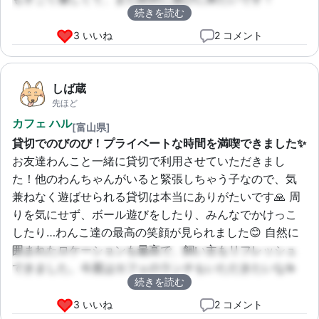
続きを読む
3 いいね
2 コメント
しば蔵
先ほど
カフェ ハル
[富山県]
貸切でのびのび！プライベートな時間を満喫できました✨
お友達わんこと一緒に貸切で利用させていただきまし
た！他のわんちゃんがいると緊張しちゃう子なので、気
兼ねなく遊ばせられる貸切は本当にありがたいです🙏 周
りを気にせず、ボール遊びをしたり、みんなでかけっこ
したり…わんこ達の最高の笑顔が見られました😊 自然に
囲まれたロケーションも最高で、飼い主もリフレッシュ
できました。今度はカフェのランチもいただきたいな☕
続きを読む
3 いいね
2 コメント