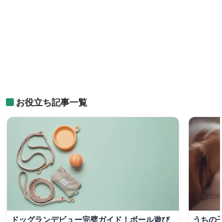
お役立ち記事一覧
ドッグランデビュー完璧ガイド！ボール遊び
うちの