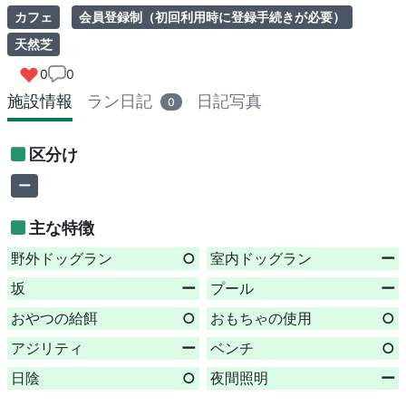
カフェ
会員登録制（初回利用時に登録手続きが必要）
天然芝
0
0
施設情報
ラン日記
日記写真
0
区分け
ー
主な特徴
野外ドッグラン
○
室内ドッグラン
ー
坂
ー
プール
ー
おやつの給餌
○
おもちゃの使用
○
アジリティ
ー
ベンチ
○
日陰
○
夜間照明
ー