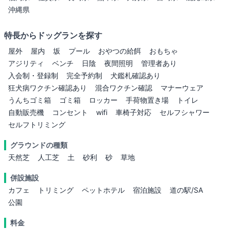
沖縄県
特長からドッグランを探す
屋外
屋内
坂
プール
おやつの給餌
おもちゃ
アジリティ
ベンチ
日陰
夜間照明
管理者あり
入会制・登録制
完全予約制
犬鑑札確認あり
狂犬病ワクチン確認あり
混合ワクチン確認
マナーウェア
うんちゴミ箱
ゴミ箱
ロッカー
手荷物置き場
トイレ
自動販売機
コンセント
wifi
車椅子対応
セルフシャワー
セルフトリミング
グラウンドの種類
天然芝
人工芝
土
砂利
砂
草地
併設施設
カフェ
トリミング
ペットホテル
宿泊施設
道の駅/SA
公園
料金