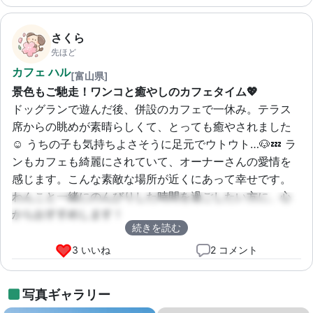
さくら
先ほど
カフェ ハル
[富山県]
景色もご馳走！ワンコと癒やしのカフェタイム💖
ドッグランで遊んだ後、併設のカフェで一休み。テラス
席からの眺めが素晴らしくて、とっても癒やされました
☺️ うちの子も気持ちよさそうに足元でウトウト…🐶💤 ラ
ンもカフェも綺麗にされていて、オーナーさんの愛情を
感じます。こんな素敵な場所が近くにあって幸せです。
わんこと一緒にのんびりした時間を過ごしたい方に、心
からおすすめします！
続きを読む
3 いいね
2 コメント
写真ギャラリー