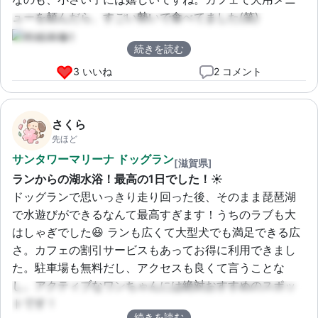
ューを頼んだら、すごい勢いで食べてました(笑)
続きを読む
3 いいね
2 コメント
さくら
先ほど
サンタワーマリーナ ドッグラン
[滋賀県]
ランからの湖水浴！最高の1日でした！☀️
ドッグランで思いっきり走り回った後、そのまま琵琶湖
で水遊びができるなんて最高すぎます！うちのラブも大
はしゃぎでした😆 ランも広くて大型犬でも満足できる広
さ。カフェの割引サービスもあってお得に利用できまし
た。駐車場も無料だし、アクセスも良くて言うことな
し。アクティブなワンちゃんには絶対おすすめのスポッ
トです！
続きを読む