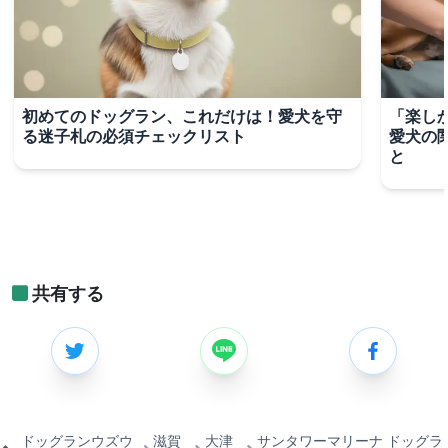
初めてのドッグラン、これだけは！愛犬を守
「楽し
る迷子札の必須チェックリスト
愛犬の
と
共有する
ドッグランウズウ
滋賀
大津
サンタワーマリーナ ドッグラ