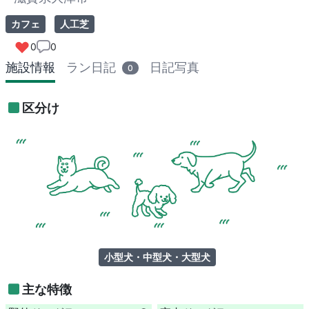
カフェ
人工芝
0
0
施設情報
ラン日記
日記写真
0
区分け
小型犬・中型犬・大型犬
主な特徴