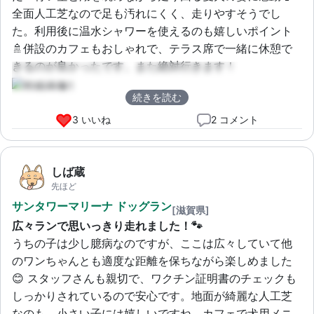
全面人工芝なので足も汚れにくく、走りやすそうでし
た。利用後に温水シャワーを使えるのも嬉しいポイント
🚿併設のカフェもおしゃれで、テラス席で一緒に休憩で
きるのが良かったです。また絶対行きます！
続きを読む
3 いいね
2 コメント
しば蔵
先ほど
サンタワーマリーナ ドッグラン
[滋賀県]
広々ランで思いっきり走れました！🐾
うちの子は少し臆病なのですが、ここは広々していて他
のワンちゃんとも適度な距離を保ちながら楽しめました
😊 スタッフさんも親切で、ワクチン証明書のチェックも
しっかりされているので安心です。地面が綺麗な人工芝
なのも、小さい子には嬉しいですね。カフェで犬用メニ