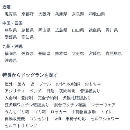
近畿
滋賀県
京都府
大阪府
兵庫県
奈良県
和歌山県
中国・四国
鳥取県
島根県
岡山県
広島県
山口県
徳島県
香川県
愛媛県
高知県
九州・沖縄
福岡県
佐賀県
長崎県
熊本県
大分県
宮崎県
鹿児島県
沖縄県
特長からドッグランを探す
屋外
屋内
坂
プール
おやつの給餌
おもちゃ
アジリティ
ベンチ
日陰
夜間照明
管理者あり
入会制・登録制
完全予約制
犬鑑札確認あり
狂犬病ワクチン確認あり
混合ワクチン確認
マナーウェア
うんちゴミ箱
ゴミ箱
ロッカー
手荷物置き場
トイレ
自動販売機
コンセント
wifi
車椅子対応
セルフシャワー
セルフトリミング