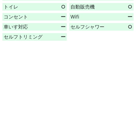
トイレ
○
自動販売機
○
コンセント
ー
Wifi
ー
車いす対応
ー
セルフシャワー
○
セルフトリミング
ー