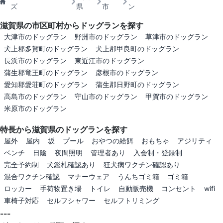
ズ
県
市
ン
滋賀県の市区町村からドッグランを探す
大津市のドッグラン
野洲市のドッグラン
草津市のドッグラン
犬上郡多賀町のドッグラン
犬上郡甲良町のドッグラン
長浜市のドッグラン
東近江市のドッグラン
蒲生郡竜王町のドッグラン
彦根市のドッグラン
愛知郡愛荘町のドッグラン
蒲生郡日野町のドッグラン
高島市のドッグラン
守山市のドッグラン
甲賀市のドッグラン
米原市のドッグラン
特長から滋賀県のドッグランを探す
屋外
屋内
坂
プール
おやつの給餌
おもちゃ
アジリティ
ベンチ
日陰
夜間照明
管理者あり
入会制・登録制
完全予約制
犬鑑札確認あり
狂犬病ワクチン確認あり
混合ワクチン確認
マナーウェア
うんちゴミ箱
ゴミ箱
ロッカー
手荷物置き場
トイレ
自動販売機
コンセント
wifi
車椅子対応
セルフシャワー
セルフトリミング
---