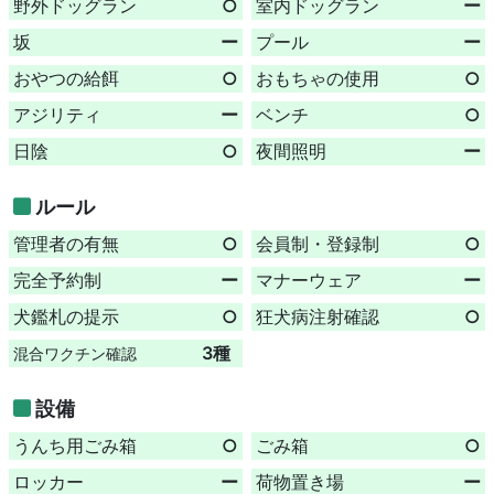
野外ドッグラン
○
室内ドッグラン
ー
坂
ー
プール
ー
おやつの給餌
○
おもちゃの使用
○
アジリティ
ー
ベンチ
○
日陰
○
夜間照明
ー
ルール
管理者の有無
○
会員制・登録制
○
完全予約制
ー
マナーウェア
ー
犬鑑札の提示
○
狂犬病注射確認
○
3種
混合ワクチン確認
設備
うんち用ごみ箱
○
ごみ箱
○
ロッカー
ー
荷物置き場
ー