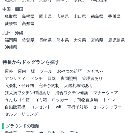
中国・四国
鳥取県
島根県
岡山県
広島県
山口県
徳島県
香川県
愛媛県
高知県
九州・沖縄
福岡県
佐賀県
長崎県
熊本県
大分県
宮崎県
鹿児島県
沖縄県
特長からドッグランを探す
屋外
屋内
坂
プール
おやつの給餌
おもちゃ
アジリティ
ベンチ
日陰
夜間照明
管理者あり
入会制・登録制
完全予約制
犬鑑札確認あり
狂犬病ワクチン確認あり
混合ワクチン確認
マナーウェア
うんちゴミ箱
ゴミ箱
ロッカー
手荷物置き場
トイレ
自動販売機
コンセント
wifi
車椅子対応
セルフシャワー
セルフトリミング
グラウンドの種類
天然芝
人工芝
土
砂利
砂
草地