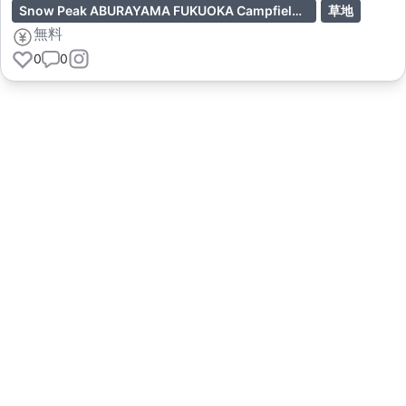
Snow Peak ABURAYAMA FUKUOKA Campfield内のドッグランサイト予約者限定（宿泊または日帰り）
草地
無料
0
0