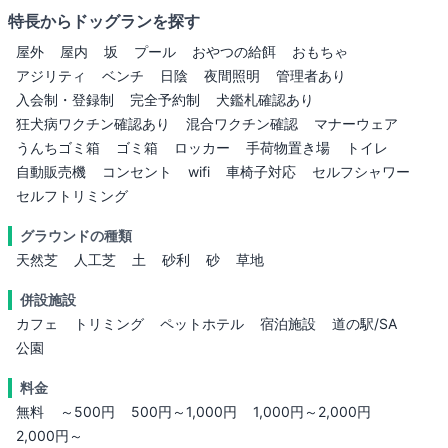
特長からドッグランを探す
屋外
屋内
坂
プール
おやつの給餌
おもちゃ
アジリティ
ベンチ
日陰
夜間照明
管理者あり
入会制・登録制
完全予約制
犬鑑札確認あり
狂犬病ワクチン確認あり
混合ワクチン確認
マナーウェア
うんちゴミ箱
ゴミ箱
ロッカー
手荷物置き場
トイレ
自動販売機
コンセント
wifi
車椅子対応
セルフシャワー
セルフトリミング
グラウンドの種類
天然芝
人工芝
土
砂利
砂
草地
併設施設
カフェ
トリミング
ペットホテル
宿泊施設
道の駅/SA
公園
料金
無料
～500円
500円～1,000円
1,000円～2,000円
2,000円～