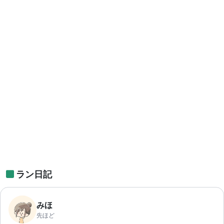
ラン日記
みほ
先ほど