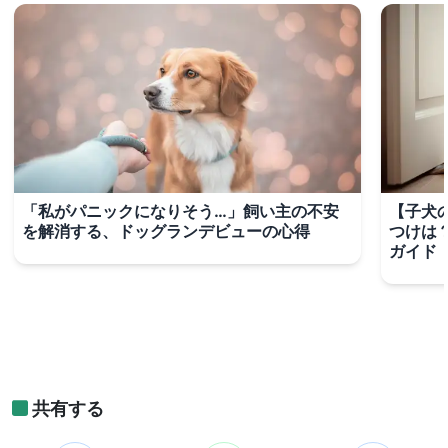
「私がパニックになりそう…」飼い主の不安
【子犬
を解消する、ドッグランデビューの心得
つけは
ガイド
共有する