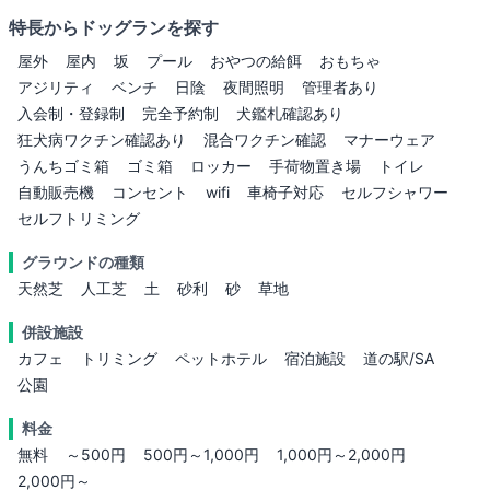
特長からドッグランを探す
屋外
屋内
坂
プール
おやつの給餌
おもちゃ
アジリティ
ベンチ
日陰
夜間照明
管理者あり
入会制・登録制
完全予約制
犬鑑札確認あり
狂犬病ワクチン確認あり
混合ワクチン確認
マナーウェア
うんちゴミ箱
ゴミ箱
ロッカー
手荷物置き場
トイレ
自動販売機
コンセント
wifi
車椅子対応
セルフシャワー
セルフトリミング
グラウンドの種類
天然芝
人工芝
土
砂利
砂
草地
併設施設
カフェ
トリミング
ペットホテル
宿泊施設
道の駅/SA
公園
料金
無料
～500円
500円～1,000円
1,000円～2,000円
2,000円～