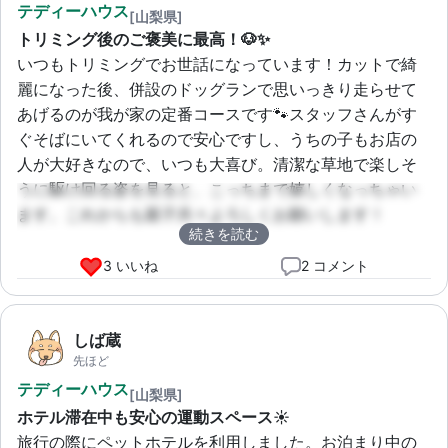
テディーハウス
[山梨県]
トリミング後のご褒美に最高！🐶✨
いつもトリミングでお世話になっています！カットで綺
麗になった後、併設のドッグランで思いっきり走らせて
あげるのが我が家の定番コースです🐾スタッフさんがす
ぐそばにいてくれるので安心ですし、うちの子もお店の
人が大好きなので、いつも大喜び。清潔な草地で楽しそ
うに駆け回る姿を見ると、こっちまで嬉しくなっちゃい
ます。これからも親子共々よろしくお願いします！
続きを読む
3 いいね
2 コメント
しば蔵
先ほど
テディーハウス
[山梨県]
ホテル滞在中も安心の運動スペース☀️
旅行の際にペットホテルを利用しました。お泊まり中の