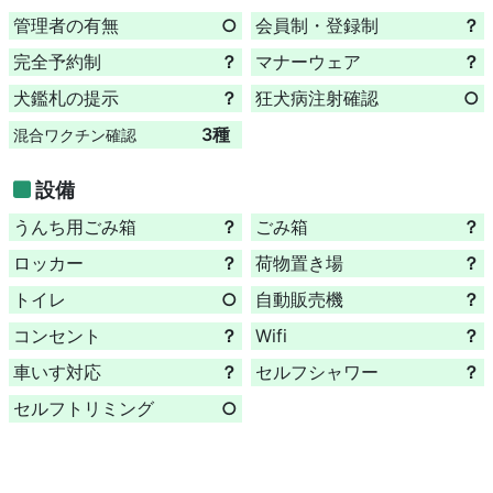
管理者の有無
○
会員制・登録制
？
完全予約制
？
マナーウェア
？
犬鑑札の提示
？
狂犬病注射確認
○
3種
混合ワクチン確認
設備
うんち用ごみ箱
？
ごみ箱
？
ロッカー
？
荷物置き場
？
トイレ
○
自動販売機
？
コンセント
？
Wifi
？
車いす対応
？
セルフシャワー
？
セルフトリミング
○