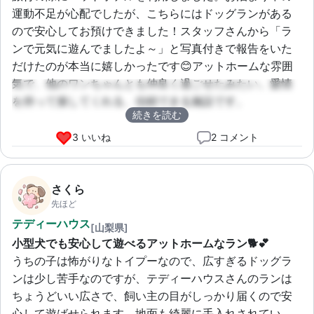
運動不足が心配でしたが、こちらにはドッグランがある
ので安心してお預けできました！スタッフさんから「ラ
ンで元気に遊んでましたよ～」と写真付きで報告をいた
だけたのが本当に嬉しかったです😊アットホームな雰囲
気で、他のワンちゃんとも仲良く過ごせたみたい。愛情
を持って接してくれる、信頼できる施設です。
続きを読む
3 いいね
2 コメント
さくら
先ほど
テディーハウス
[山梨県]
小型犬でも安心して遊べるアットホームなラン🐕💕
うちの子は怖がりなトイプーなので、広すぎるドッグラ
ンは少し苦手なのですが、テディーハウスさんのランは
ちょうどいい広さで、飼い主の目がしっかり届くので安
心して遊ばせられます。地面も綺麗に手入れされてい