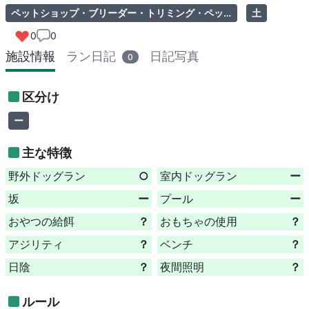
ペットショップ・ブリーダー・トリミング・ペットホテル併設
土
0
0
施設情報
ラン日記
日記写真
0
区分け
ー
主な特徴
野外ドッグラン
○
室内ドッグラン
ー
坂
ー
プール
ー
おやつの給餌
？
おもちゃの使用
？
アジリティ
？
ベンチ
？
日陰
？
夜間照明
？
ルール