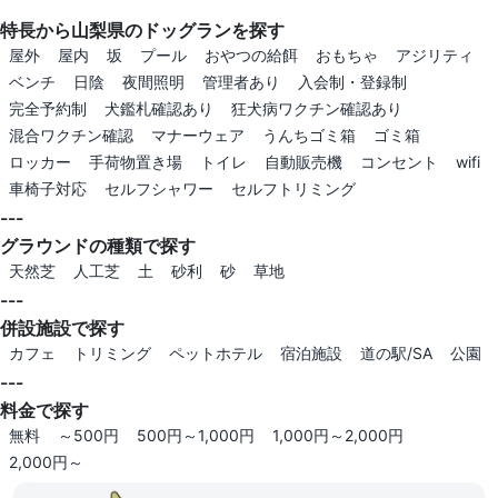
特長から山梨県のドッグランを探す
屋外
屋内
坂
プール
おやつの給餌
おもちゃ
アジリティ
ベンチ
日陰
夜間照明
管理者あり
入会制・登録制
完全予約制
犬鑑札確認あり
狂犬病ワクチン確認あり
混合ワクチン確認
マナーウェア
うんちゴミ箱
ゴミ箱
ロッカー
手荷物置き場
トイレ
自動販売機
コンセント
wifi
車椅子対応
セルフシャワー
セルフトリミング
---
グラウンドの種類で探す
天然芝
人工芝
土
砂利
砂
草地
---
併設施設で探す
カフェ
トリミング
ペットホテル
宿泊施設
道の駅/SA
公園
---
料金で探す
無料
～500円
500円～1,000円
1,000円～2,000円
2,000円～