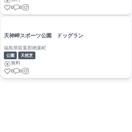
0
0
天神岬スポーツ公園 ドッグラン
福島県双葉郡楢葉町
公園
天然芝
無料
0
0