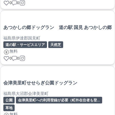
0
0
あつかしの郷ドッグラン 道の駅 国見 あつかしの郷
福島県伊達郡国見町
道の駅・サービスエリア
天然芝
無料
0
0
会津美里町せせらぎ公園ドッグラン
福島県大沼郡会津美里町
公園
会津美里町への利用登録が必要（町外在住者も登録可）
草地
無料