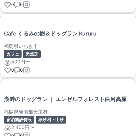
0
0
Cafe くるみの樹＆ドッグラン Kururu
福島県いわき市
カフェ
天然芝
500円〜
0
0
湖畔のドッグラン ｜ エンゼルフォレスト白河高原
福島県岩瀬郡天栄村
宿泊施設併設
細砂利・山砂
2,400円〜
0
0