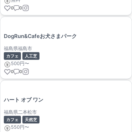
0
0
DogRun&Cafeお犬さまパーク
福島県福島市
カフェ
人工芝
500円〜
0
0
ハート オブ ワン
福島県二本松市
カフェ
天然芝
550円〜