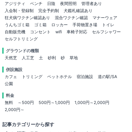
アジリティ
ベンチ
日陰
夜間照明
管理者あり
入会制・登録制
完全予約制
犬鑑札確認あり
狂犬病ワクチン確認あり
混合ワクチン確認
マナーウェア
うんちゴミ箱
ゴミ箱
ロッカー
手荷物置き場
トイレ
自動販売機
コンセント
wifi
車椅子対応
セルフシャワー
セルフトリミング
グラウンドの種類
天然芝
人工芝
土
砂利
砂
草地
併設施設
カフェ
トリミング
ペットホテル
宿泊施設
道の駅/SA
公園
料金
無料
～500円
500円～1,000円
1,000円～2,000円
2,000円～
記事カテゴリーから探す