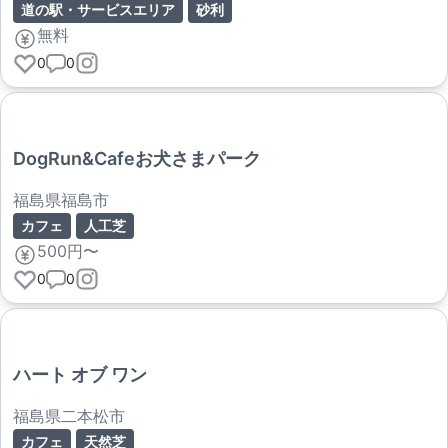
道の駅・サービスエリア
砂利
無料
0
0
DogRun&Cafeお犬さまパーク
福島県福島市
カフェ
人工芝
500円〜
0
0
ハート オブ ワン
福島県二本松市
カフェ
天然芝