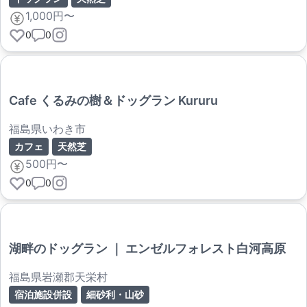
1,000円〜
0
0
Cafe くるみの樹＆ドッグラン Kururu
福島県いわき市
カフェ
天然芝
500円〜
0
0
湖畔のドッグラン ｜ エンゼルフォレスト白河高原
福島県岩瀬郡天栄村
宿泊施設併設
細砂利・山砂