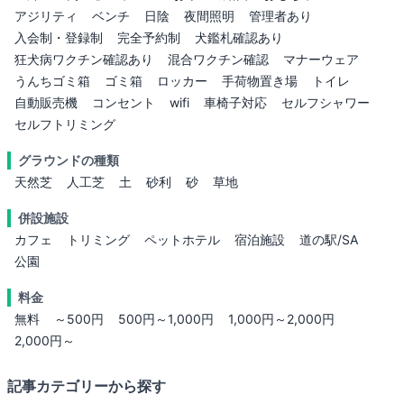
アジリティ
ベンチ
日陰
夜間照明
管理者あり
入会制・登録制
完全予約制
犬鑑札確認あり
狂犬病ワクチン確認あり
混合ワクチン確認
マナーウェア
うんちゴミ箱
ゴミ箱
ロッカー
手荷物置き場
トイレ
自動販売機
コンセント
wifi
車椅子対応
セルフシャワー
セルフトリミング
グラウンドの種類
天然芝
人工芝
土
砂利
砂
草地
併設施設
カフェ
トリミング
ペットホテル
宿泊施設
道の駅/SA
公園
料金
無料
～500円
500円～1,000円
1,000円～2,000円
2,000円～
記事カテゴリーから探す