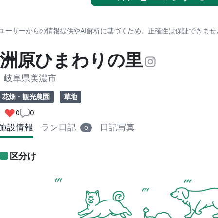
※ユーザーからの情報提供やAI解析に基づくため、正確性は保証できま
洲原ひまわりの里
岐阜県美濃市
花畑・観光農園
草地
0
0
施設情報
ラン日記
日記写真
0
区分け