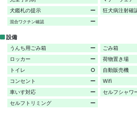
犬鑑札の提示
ー
狂犬病注射確
ー
混合ワクチン確認
設備
うんち用ごみ箱
ー
ごみ箱
ロッカー
ー
荷物置き場
トイレ
○
自動販売機
コンセント
ー
Wifi
車いす対応
ー
セルフシャワ
セルフトリミング
ー