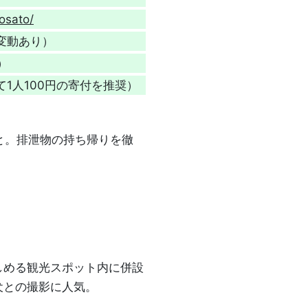
osato/
変動あり）
）
1人100円の寄付を推奨）
と。排泄物の持ち帰りを徹
しめる観光スポット内に併設
犬との撮影に人気。