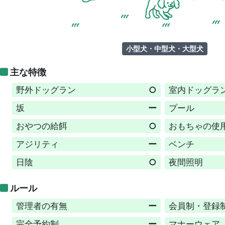
小型犬・中型犬・大型犬
主な特徴
野外ドッグラン
○
室内ドッグラ
坂
ー
プール
おやつの給餌
○
おもちゃの使
アジリティ
ー
ベンチ
日陰
○
夜間照明
ルール
管理者の有無
ー
会員制・登録
完全予約制
ー
マナーウェア