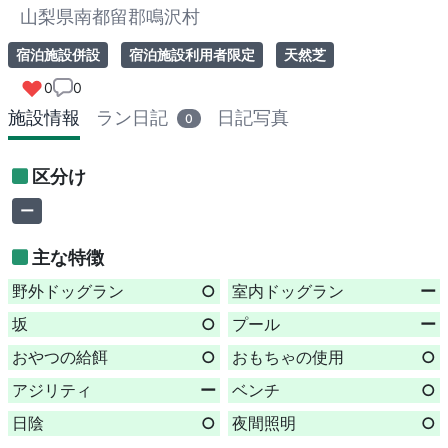
山梨県南都留郡鳴沢村
宿泊施設併設
宿泊施設利用者限定
天然芝
0
0
施設情報
ラン日記
日記写真
0
区分け
ー
主な特徴
野外ドッグラン
○
室内ドッグラン
ー
坂
○
プール
ー
おやつの給餌
○
おもちゃの使用
○
アジリティ
ー
ベンチ
○
日陰
○
夜間照明
○