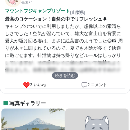
先ほど
マウントフジキャンプリゾート
[山梨県]
最高のロケーション！自然の中でリフレッシュ🌲
キャンプのついでに利用しましたが、想像以上の素晴ら
しさでした！空気が澄んでいて、雄大な富士山を背景に
愛犬が駆け回る姿は、まさに絵葉書のようでした😍📸 周
りが木々に囲まれているので、夏でも木陰が多くて快適
に過ごせます。排泄物は持ち帰りなどルールはしっかり
していますが、その分キレイに保たれていて気持ちよく
使えました。自然を満喫したい派には絶対おすすめのド
続きを読む
ッグランです！
3 いいね
2 コメント
写真ギャラリー