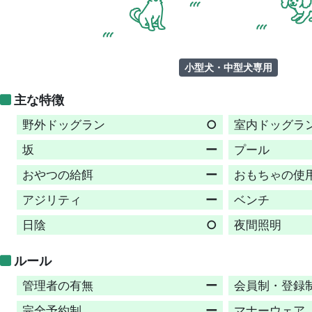
小型犬・中型犬専用
主な特徴
野外ドッグラン
○
室内ドッグラ
坂
ー
プール
おやつの給餌
ー
おもちゃの使
アジリティ
ー
ベンチ
日陰
○
夜間照明
ルール
管理者の有無
ー
会員制・登録
完全予約制
ー
マナーウェア