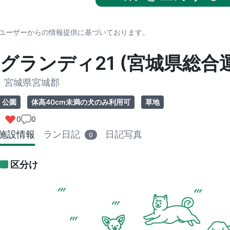
※ユーザーからの情報提供に基づいております。
グランディ21 (宮城県総合
宮城県宮城郡
公園
体高40cm未満の犬のみ利用可
草地
0
0
施設情報
ラン日記
日記写真
0
区分け