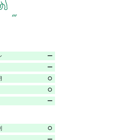
ン
ー
ー
用
○
○
ー
制
○
ー