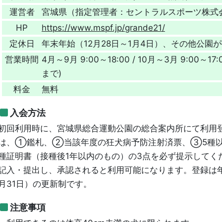
運営者
宮城県（指定管理者：セントラルスポーツ株式
HP
https://www.mspf.jp/grande21/
定休日
年末年始（12月28日～1月4日）、その他公園
営業時間
4月～9月 9:00～18:00 / 10月～3月 9:00～
まで)
料金
無料
入会方法
初回利用時に、宮城県総合運動公園の総合案内所にて利用
は、①鑑札、②当該年度の狂犬病予防注射済票、③5種以
種証明書（接種後1年以内のもの）の3点を必ず提示してく
記入・提出し、承認されると利用可能になります。登録は年
月31日）の更新制です。
注意事項