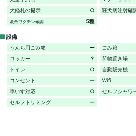
犬鑑札の提示
○
狂犬病注射確
5種
混合ワクチン確認
設備
うんち用ごみ箱
ー
ごみ箱
ロッカー
？
荷物置き場
トイレ
○
自動販売機
コンセント
ー
Wifi
車いす対応
○
セルフシャワ
セルフトリミング
ー