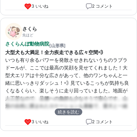
3 いいね
2 コメント
さくら
先ほど
さくらんぼ動物病院
[山形県]
大型犬も大満足！全力疾走できる広々空間💨
いつも有り余るパワーを発散させきれないうちのラブラ
ドールが、ここでは最高の笑顔を見せてくれました！大
型犬エリアは十分な広さがあって、他のワンちゃんと一
緒に思いっきりダッシュ！💨 見ているこっちが気持ち良
くなるくらい、楽しそうに走り回っていました。地面が
人工芝なので、足腰への負担も少なそうで安心です。山
形の自然に囲まれたロケーションも素敵で、愛犬と一緒
続きを読む
にリフレッシュできました。貸切利用もできるみたいな
ので、今度はお友達犬を誘って利用してみたいです！
3 いいね
2 コメント