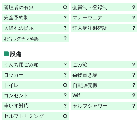
管理者の有無
○
会員制・登録制
？
完全予約制
？
マナーウェア
？
犬鑑札の提示
？
狂犬病注射確認
？
？
混合ワクチン確認
設備
うんち用ごみ箱
？
ごみ箱
？
ロッカー
？
荷物置き場
？
トイレ
○
自動販売機
？
コンセント
？
Wifi
？
車いす対応
？
セルフシャワー
？
セルフトリミング
○