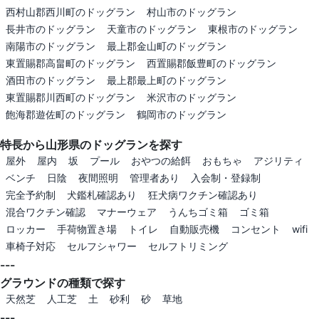
西村山郡西川町のドッグラン
村山市のドッグラン
長井市のドッグラン
天童市のドッグラン
東根市のドッグラン
南陽市のドッグラン
最上郡金山町のドッグラン
東置賜郡高畠町のドッグラン
西置賜郡飯豊町のドッグラン
酒田市のドッグラン
最上郡最上町のドッグラン
東置賜郡川西町のドッグラン
米沢市のドッグラン
飽海郡遊佐町のドッグラン
鶴岡市のドッグラン
特長から山形県のドッグランを探す
屋外
屋内
坂
プール
おやつの給餌
おもちゃ
アジリティ
ベンチ
日陰
夜間照明
管理者あり
入会制・登録制
完全予約制
犬鑑札確認あり
狂犬病ワクチン確認あり
混合ワクチン確認
マナーウェア
うんちゴミ箱
ゴミ箱
ロッカー
手荷物置き場
トイレ
自動販売機
コンセント
wifi
車椅子対応
セルフシャワー
セルフトリミング
---
グラウンドの種類で探す
天然芝
人工芝
土
砂利
砂
草地
---