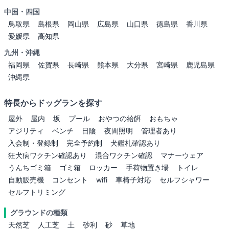
中国・四国
鳥取県
島根県
岡山県
広島県
山口県
徳島県
香川県
愛媛県
高知県
九州・沖縄
福岡県
佐賀県
長崎県
熊本県
大分県
宮崎県
鹿児島県
沖縄県
特長からドッグランを探す
屋外
屋内
坂
プール
おやつの給餌
おもちゃ
アジリティ
ベンチ
日陰
夜間照明
管理者あり
入会制・登録制
完全予約制
犬鑑札確認あり
狂犬病ワクチン確認あり
混合ワクチン確認
マナーウェア
うんちゴミ箱
ゴミ箱
ロッカー
手荷物置き場
トイレ
自動販売機
コンセント
wifi
車椅子対応
セルフシャワー
セルフトリミング
グラウンドの種類
天然芝
人工芝
土
砂利
砂
草地