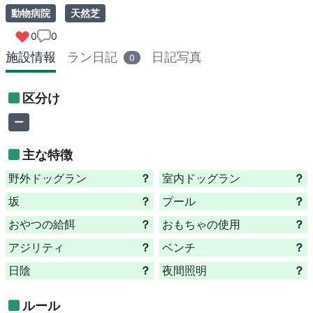
動物病院
天然芝
0
0
施設情報
ラン日記
日記写真
0
区分け
ー
主な特徴
野外ドッグラン
？
室内ドッグラン
？
坂
？
プール
？
おやつの給餌
？
おもちゃの使用
？
アジリティ
？
ベンチ
？
日陰
？
夜間照明
？
ルール