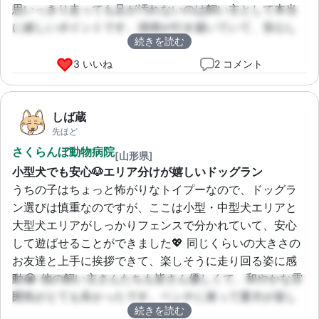
思いっきり走っても足が汚れないのは飼い主として本当
に嬉しいポイントです。清掃が行き届いていて、安心し
続きを読む
て遊ばせることができました。また絶対に来ます！
3 いいね
2 コメント
しば蔵
先ほど
さくらんぼ動物病院
[山形県]
小型犬でも安心🐶エリア分けが嬉しいドッグラン
うちの子はちょっと怖がりなトイプーなので、ドッグラ
ン選びは慎重なのですが、ここは小型・中型犬エリアと
大型犬エリアがしっかりフェンスで分かれていて、安心
して遊ばせることができました💖 同じくらいの大きさの
お友達と上手に挨拶できて、楽しそうに走り回る姿に感
動😭 他の飼い主さんたちも皆さん優しくて、和やかな雰
囲気がとても良かったです。ベンチに座って愛犬が楽し
続きを読む
む姿をのんびり眺める、最高の休日になりました🐾