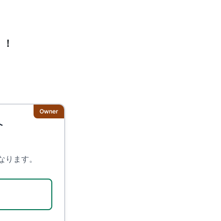
！！
Owner
へ
、
なります。