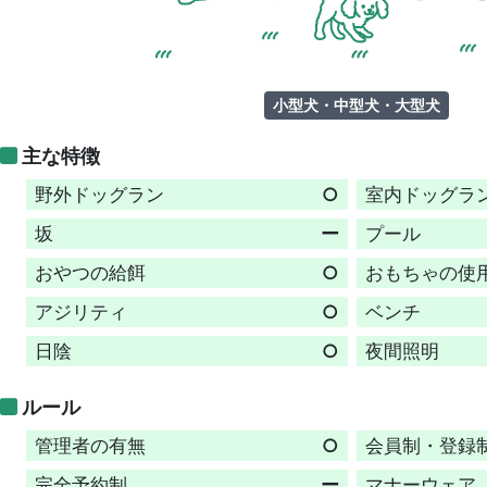
小型犬・中型犬・大型犬
主な特徴
野外ドッグラン
○
室内ドッグラ
坂
ー
プール
おやつの給餌
○
おもちゃの使
アジリティ
○
ベンチ
日陰
○
夜間照明
ルール
管理者の有無
○
会員制・登録
完全予約制
ー
マナーウェア