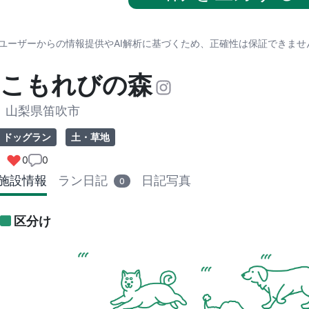
※ユーザーからの情報提供やAI解析に基づくため、正確性は保証できま
こもれびの森
山梨県笛吹市
ドッグラン
土・草地
0
0
施設情報
ラン日記
日記写真
0
区分け