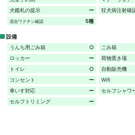
犬鑑札の提示
ー
狂犬病注射確
5種
混合ワクチン確認
設備
うんち用ごみ箱
○
ごみ箱
ロッカー
ー
荷物置き場
トイレ
○
自動販売機
コンセント
ー
Wifi
車いす対応
ー
セルフシャワ
セルフトリミング
ー