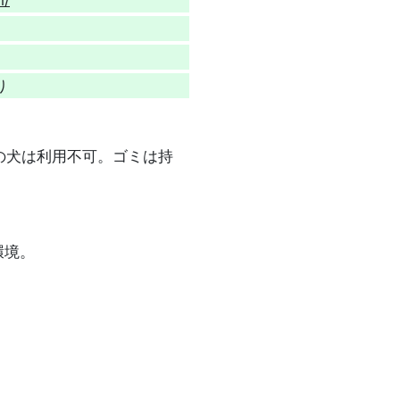
）
り
の犬は利用不可。ゴミは持
環境。