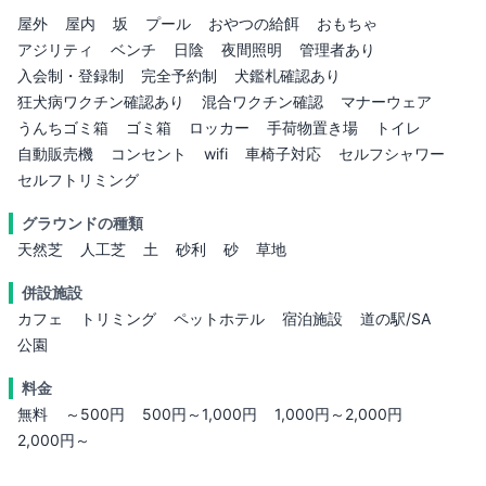
屋外
屋内
坂
プール
おやつの給餌
おもちゃ
アジリティ
ベンチ
日陰
夜間照明
管理者あり
入会制・登録制
完全予約制
犬鑑札確認あり
狂犬病ワクチン確認あり
混合ワクチン確認
マナーウェア
うんちゴミ箱
ゴミ箱
ロッカー
手荷物置き場
トイレ
自動販売機
コンセント
wifi
車椅子対応
セルフシャワー
セルフトリミング
グラウンドの種類
天然芝
人工芝
土
砂利
砂
草地
併設施設
カフェ
トリミング
ペットホテル
宿泊施設
道の駅/SA
公園
料金
無料
～500円
500円～1,000円
1,000円～2,000円
2,000円～