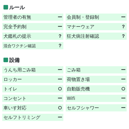
ルール
管理者の有無
ー
会員制・登録制
ー
完全予約制
ー
マナーウェア
？
犬鑑札の提示
？
狂犬病注射確認
？
？
混合ワクチン確認
設備
うんち用ごみ箱
ー
ごみ箱
ー
ロッカー
ー
荷物置き場
ー
トイレ
○
自動販売機
○
コンセント
ー
Wifi
ー
車いす対応
○
セルフシャワー
ー
セルフトリミング
ー