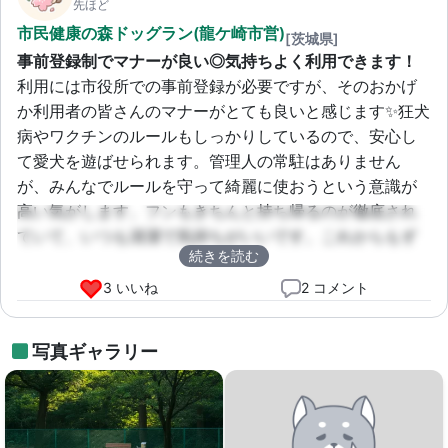
先ほど
市民健康の森ドッグラン(龍ケ崎市営)
[茨城県]
事前登録制でマナーが良い◎気持ちよく利用できます！
利用には市役所での事前登録が必要ですが、そのおかげ
か利用者の皆さんのマナーがとても良いと感じます✨狂犬
病やワクチンのルールもしっかりしているので、安心し
て愛犬を遊ばせられます。管理人の常駐はありません
が、みんなでルールを守って綺麗に使おうという意識が
高い気がします。フンもきちんと持ち帰るのが徹底され
ていて、いつも清潔で気持ちがいいです。これからもず
続きを読む
っと利用し続けたい、お気に入りの場所です🐕💕
3 いいね
2 コメント
写真ギャラリー