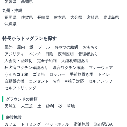
愛媛県
高知県
九州・沖縄
福岡県
佐賀県
長崎県
熊本県
大分県
宮崎県
鹿児島県
沖縄県
特長からドッグランを探す
屋外
屋内
坂
プール
おやつの給餌
おもちゃ
アジリティ
ベンチ
日陰
夜間照明
管理者あり
入会制・登録制
完全予約制
犬鑑札確認あり
狂犬病ワクチン確認あり
混合ワクチン確認
マナーウェア
うんちゴミ箱
ゴミ箱
ロッカー
手荷物置き場
トイレ
自動販売機
コンセント
wifi
車椅子対応
セルフシャワー
セルフトリミング
グラウンドの種類
天然芝
人工芝
土
砂利
砂
草地
併設施設
カフェ
トリミング
ペットホテル
宿泊施設
道の駅/SA