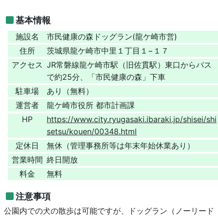
基本情報
施設名
市民健康の森ドッグラン(龍ケ崎市営)
住所
茨城県龍ケ崎市中里１丁目１−１７
アクセス
JR常磐線龍ケ崎市駅（旧佐貫駅）東口からバス
で約25分、「市民健康の森」下車
駐車場
あり（無料）
運営者
龍ケ崎市役所 都市計画課
HP
https://www.city.ryugasaki.ibaraki.jp/shisei/shi
setsu/kouen/00348.html
定休日
無休（管理事務所等は年末年始休業あり）
営業時間
終日開放
料金
無料
注意事項
公園内での犬の散歩は可能ですが、ドッグラン（ノーリード