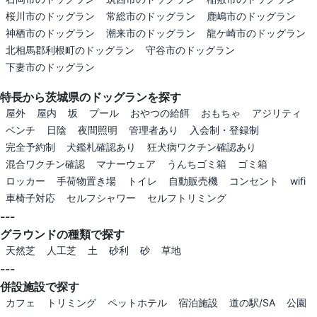
桜川市のドッグラン
常総市のドッグラン
鹿嶋市のドッグラン
神栖市のドッグラン
潮来市のドッグラン
龍ケ崎市のドッグラン
北相馬郡利根町のドッグラン
守谷市のドッグラン
下妻市のドッグラン
特長から茨城県のドッグランを探す
屋外
屋内
坂
プール
おやつの給餌
おもちゃ
アジリティ
ベンチ
日陰
夜間照明
管理者あり
入会制・登録制
完全予約制
犬鑑札確認あり
狂犬病ワクチン確認あり
混合ワクチン確認
マナーウェア
うんちゴミ箱
ゴミ箱
ロッカー
手荷物置き場
トイレ
自動販売機
コンセント
wifi
車椅子対応
セルフシャワー
セルフトリミング
---
グラウンドの種類で探す
天然芝
人工芝
土
砂利
砂
草地
---
併設施設で探す
カフェ
トリミング
ペットホテル
宿泊施設
道の駅/SA
公園