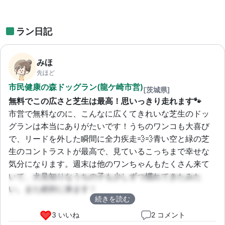
ラン日記
みほ
先ほど
市民健康の森ドッグラン(龍ケ崎市営)
[茨城県]
無料でこの広さと芝生は最高！思いっきり走れます🐾
市営で無料なのに、こんなに広くてきれいな芝生のドッ
グランは本当にありがたいです！うちのワンコも大喜び
で、リードを外した瞬間に全力疾走💨💨青い空と緑の芝
生のコントラストが最高で、見ているこっちまで幸せな
気分になります。週末は他のワンちゃんもたくさん来て
いて、犬見知りなうちの子も少しずつ慣れてきたみた
い。また絶対に来ます！
続きを読む
3 いいね
2 コメント