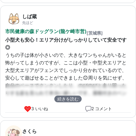
しば蔵
先ほど
市民健康の森ドッグラン(龍ケ崎市営)
[茨城県]
小型犬も安心！エリア分けがしっかりしていて安全です
◎
うちの子は体が小さいので、大きなワンちゃんがいると
怖がってしまうのですが、ここは小型・中型犬エリアと
大型犬エリアがフェンスでしっかり分かれているので、
安心して遊ばせることができました😊周りを気にせず、
自分のペースでクンクンしたり、のびのびと走り回った
りする姿を見られて本当に嬉しいです。屋根付きのベン
続きを読む
チもあるので、飼い主も休憩しながら見守れるのが良い
ですね👍
3 いいね
2 コメント
さくら