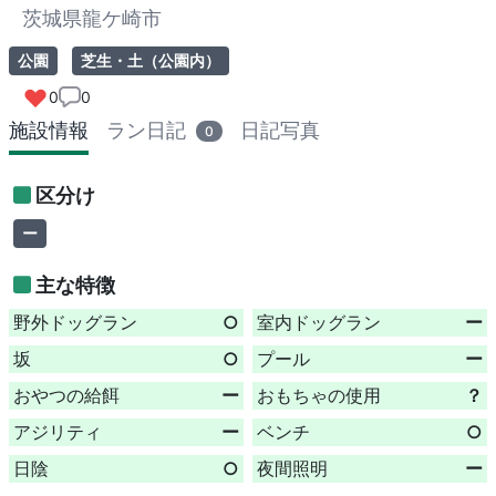
茨城県龍ケ崎市
公園
芝生・土（公園内）
0
0
施設情報
ラン日記
日記写真
0
区分け
ー
主な特徴
野外ドッグラン
○
室内ドッグラン
ー
坂
○
プール
ー
おやつの給餌
ー
おもちゃの使用
？
アジリティ
ー
ベンチ
○
日陰
○
夜間照明
ー