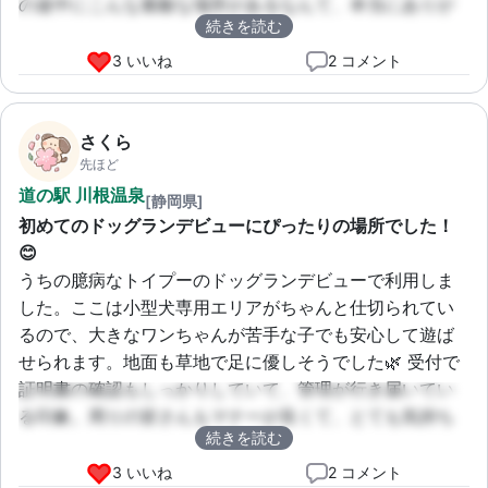
の途中にこんな素敵な場所があるなんて、本当にありが
続きを読む
たいです！
3 いいね
2 コメント
さくら
先ほど
道の駅 川根温泉
[静岡県]
初めてのドッグランデビューにぴったりの場所でした！
😊
うちの臆病なトイプーのドッグランデビューで利用しま
した。ここは小型犬専用エリアがちゃんと仕切られてい
るので、大きなワンちゃんが苦手な子でも安心して遊ば
せられます。地面も草地で足に優しそうでした🌿 受付で
証明書の確認もしっかりしていて、管理が行き届いてい
る印象。周りの皆さんもマナーが良くて、とても気持ち
続きを読む
よく過ごせました。おかげで、うちの子も少しずつ他の
ワンちゃんに慣れてくれたみたいです💕
3 いいね
2 コメント