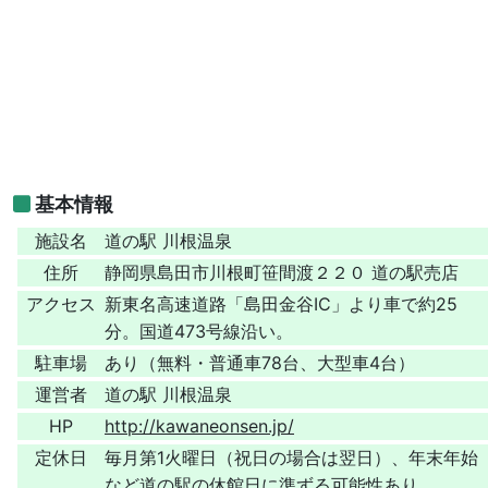
基本情報
施設名
道の駅 川根温泉
住所
静岡県島田市川根町笹間渡２２０ 道の駅売店
アクセス
新東名高速道路「島田金谷IC」より車で約25
分。国道473号線沿い。
駐車場
あり（無料・普通車78台、大型車4台）
運営者
道の駅 川根温泉
HP
http://kawaneonsen.jp/
定休日
毎月第1火曜日（祝日の場合は翌日）、年末年始
など道の駅の休館日に準ずる可能性あり