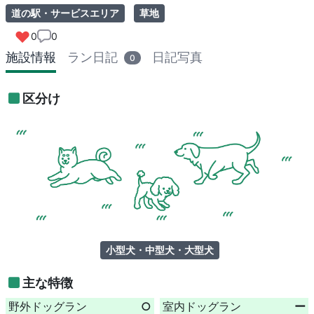
道の駅・サービスエリア
草地
0
0
施設情報
ラン日記
日記写真
0
区分け
小型犬・中型犬・大型犬
主な特徴
野外ドッグラン
○
室内ドッグラン
ー