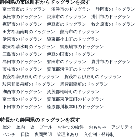
静岡県の市区町村からドッグランを探す
富士宮市のドッグラン
沼津市のドッグラン
静岡市のドッグラン
浜松市のドッグラン
焼津市のドッグラン
掛川市のドッグラン
裾野市のドッグラン
伊豆市のドッグラン
牧之原市のドッグラン
田方郡函南町のドッグラン
熱海市のドッグラン
伊東市のドッグラン
駿東郡小山町のドッグラン
駿東郡清水町のドッグラン
御殿場市のドッグラン
三島市のドッグラン
伊豆の国市のドッグラン
島田市のドッグラン
磐田市のドッグラン
袋井市のドッグラン
藤枝市のドッグラン
賀茂郡河津町のドッグラン
賀茂郡南伊豆町のドッグラン
賀茂郡西伊豆町のドッグラン
駿東郡長泉町のドッグラン
周智郡森町のドッグラン
湖西市のドッグラン
賀茂郡松崎町のドッグラン
富士市のドッグラン
賀茂郡東伊豆町のドッグラン
下田市のドッグラン
榛原郡川根本町のドッグラン
特長から静岡県のドッグランを探す
屋外
屋内
坂
プール
おやつの給餌
おもちゃ
アジリティ
ベンチ
日陰
夜間照明
管理者あり
入会制・登録制