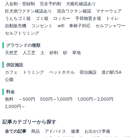
入会制・登録制
完全予約制
犬鑑札確認あり
狂犬病ワクチン確認あり
混合ワクチン確認
マナーウェア
うんちゴミ箱
ゴミ箱
ロッカー
手荷物置き場
トイレ
自動販売機
コンセント
wifi
車椅子対応
セルフシャワー
セルフトリミング
グラウンドの種類
天然芝
人工芝
土
砂利
砂
草地
併設施設
カフェ
トリミング
ペットホテル
宿泊施設
道の駅/SA
公園
料金
無料
～500円
500円～1,000円
1,000円～2,000円
2,000円～
記事カテゴリーから探す
全ての記事
商品
アドバイス
健康
お出かけ準備