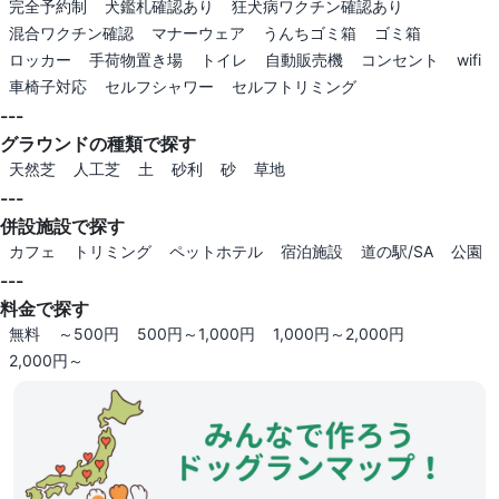
完全予約制
犬鑑札確認あり
狂犬病ワクチン確認あり
混合ワクチン確認
マナーウェア
うんちゴミ箱
ゴミ箱
ロッカー
手荷物置き場
トイレ
自動販売機
コンセント
wifi
車椅子対応
セルフシャワー
セルフトリミング
---
グラウンドの種類で探す
天然芝
人工芝
土
砂利
砂
草地
---
併設施設で探す
カフェ
トリミング
ペットホテル
宿泊施設
道の駅/SA
公園
---
料金で探す
無料
～500円
500円～1,000円
1,000円～2,000円
2,000円～