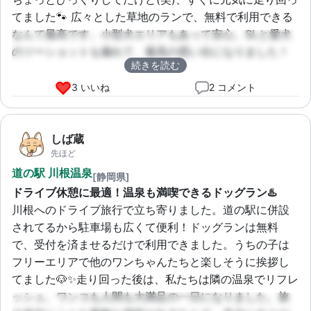
てました🐾 広々とした草地のランで、無料で利用できる
なんて最高です。小型犬エリアもあって安心。SLと愛犬
のツーショットも撮れて、最高の思い出になりました！
続きを読む
また絶対来ます！
3 いいね
2 コメント
しば蔵
先ほど
道の駅 川根温泉
[静岡県]
ドライブ休憩に最適！温泉も満喫できるドッグラン♨️
川根へのドライブ旅行で立ち寄りました。道の駅に併設
されてるから駐車場も広くて便利！ドッグランは無料
で、受付を済ませるだけで利用できました。うちの子は
フリーエリアで他のワンちゃんたちと楽しそうに挨拶し
てました🐶✨走り回った後は、私たちは隣の温泉でリフレ
ッシュ。ワンコも人間も大満足の一日になりました。旅