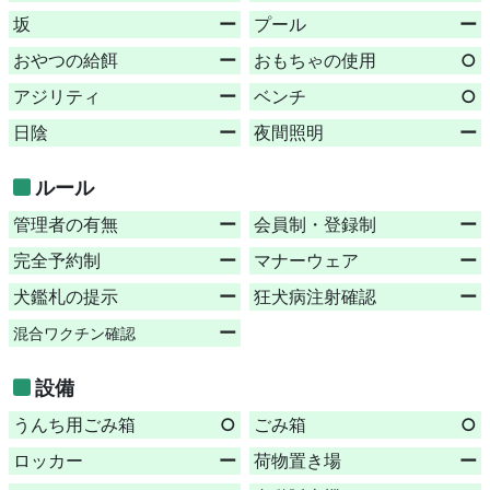
坂
ー
プール
ー
おやつの給餌
ー
おもちゃの使用
○
アジリティ
ー
ベンチ
○
日陰
ー
夜間照明
ー
ルール
管理者の有無
ー
会員制・登録制
ー
完全予約制
ー
マナーウェア
ー
犬鑑札の提示
ー
狂犬病注射確認
ー
ー
混合ワクチン確認
設備
うんち用ごみ箱
○
ごみ箱
○
ロッカー
ー
荷物置き場
ー