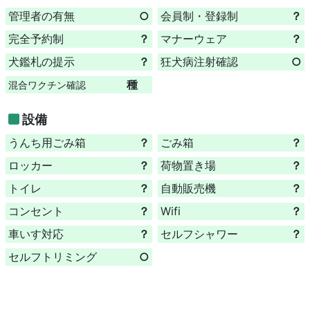
管理者の有無
○
会員制・登録制
？
完全予約制
？
マナーウェア
？
犬鑑札の提示
？
狂犬病注射確認
○
種
混合ワクチン確認
設備
うんち用ごみ箱
？
ごみ箱
？
ロッカー
？
荷物置き場
？
トイレ
？
自動販売機
？
コンセント
？
Wifi
？
車いす対応
？
セルフシャワー
？
セルフトリミング
○