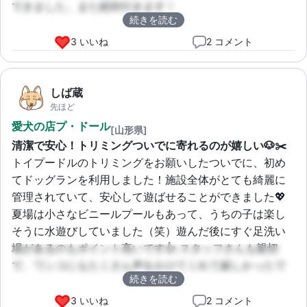
できました。また絶対行きます！
続きを読む
3 いいね
2 コメント
しば蔵
先ほど
愛犬の店プ・ドール
[山形県]
清潔で安心！トリミングついでに寄れるのが嬉しい🐶✂️
トイプードルのトリミングをお願いしたついでに、初め
てドッグランを利用しました！施設全体がとても綺麗に
管理されていて、安心して遊ばせることができました💖 
夏場は小さなビニールプールもあって、うちの子は楽し
そうに水遊びしていました（笑）遊んだ後にすぐ足洗い
場があるのもポイント高いです👍 スタッフさんも親切
で、ワンコにもたくさん声をかけてくれて嬉しかったで
続きを読む
す😊
3 いいね
2 コメント