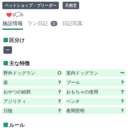
ペットショップ・ブリーダー
天然芝
0
0
施設情報
ラン日記
日記写真
0
区分け
ー
主な特徴
野外ドッグラン
○
室内ドッグラン
ー
坂
？
プール
？
おやつの給餌
？
おもちゃの使用
？
アジリティ
？
ベンチ
？
日陰
？
夜間照明
？
ルール