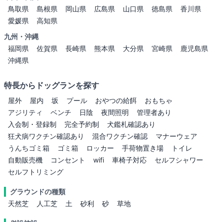
鳥取県
島根県
岡山県
広島県
山口県
徳島県
香川県
愛媛県
高知県
九州・沖縄
福岡県
佐賀県
長崎県
熊本県
大分県
宮崎県
鹿児島県
沖縄県
特長からドッグランを探す
屋外
屋内
坂
プール
おやつの給餌
おもちゃ
アジリティ
ベンチ
日陰
夜間照明
管理者あり
入会制・登録制
完全予約制
犬鑑札確認あり
狂犬病ワクチン確認あり
混合ワクチン確認
マナーウェア
うんちゴミ箱
ゴミ箱
ロッカー
手荷物置き場
トイレ
自動販売機
コンセント
wifi
車椅子対応
セルフシャワー
セルフトリミング
グラウンドの種類
天然芝
人工芝
土
砂利
砂
草地