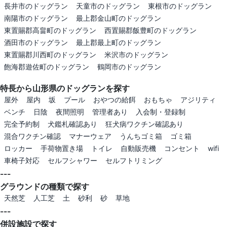
長井市のドッグラン
天童市のドッグラン
東根市のドッグラン
南陽市のドッグラン
最上郡金山町のドッグラン
東置賜郡高畠町のドッグラン
西置賜郡飯豊町のドッグラン
酒田市のドッグラン
最上郡最上町のドッグラン
東置賜郡川西町のドッグラン
米沢市のドッグラン
飽海郡遊佐町のドッグラン
鶴岡市のドッグラン
特長から山形県のドッグランを探す
屋外
屋内
坂
プール
おやつの給餌
おもちゃ
アジリティ
ベンチ
日陰
夜間照明
管理者あり
入会制・登録制
完全予約制
犬鑑札確認あり
狂犬病ワクチン確認あり
混合ワクチン確認
マナーウェア
うんちゴミ箱
ゴミ箱
ロッカー
手荷物置き場
トイレ
自動販売機
コンセント
wifi
車椅子対応
セルフシャワー
セルフトリミング
---
グラウンドの種類で探す
天然芝
人工芝
土
砂利
砂
草地
---
併設施設で探す