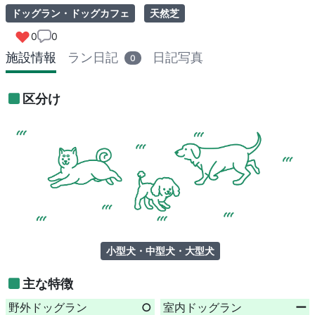
ドッグラン・ドッグカフェ
天然芝
0
0
施設情報
ラン日記
日記写真
0
区分け
小型犬・中型犬・大型犬
主な特徴
野外ドッグラン
○
室内ドッグラン
ー