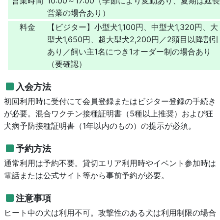
営業時間
10:00～17:00（季節により変動あり、夏期は延長
営業の場合あり）
料金
【ビジター】小型犬1,100円、中型犬1,320円、大
型犬1,650円、超大型犬2,200円／2頭目以降割引
あり／飼い主1名につき1オーダー制の場合あり
（要確認）
入会方法
初回利用時に受付にて会員登録またはビジター登録の手続き
が必要。混合ワクチン接種証明書（5種以上推奨）および狂
犬病予防接種証明書（1年以内のもの）の提示が必須。
予約方法
通常利用は予約不要。貸切エリア利用時やイベント参加時は
電話または公式サイト等から事前予約が必要。
注意事項
ヒート中の犬は利用不可。攻撃性のある犬は利用制限の場合