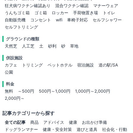
狂犬病ワクチン確認あり
混合ワクチン確認
マナーウェア
うんちゴミ箱
ゴミ箱
ロッカー
手荷物置き場
トイレ
自動販売機
コンセント
wifi
車椅子対応
セルフシャワー
セルフトリミング
グラウンドの種類
天然芝
人工芝
土
砂利
砂
草地
併設施設
カフェ
トリミング
ペットホテル
宿泊施設
道の駅/SA
公園
料金
無料
～500円
500円～1,000円
1,000円～2,000円
2,000円～
記事カテゴリーから探す
全ての記事
商品
アドバイス
健康
お出かけ準備
ドッグランマナー
健康・安全対策
遊びと道具
社会化・行動