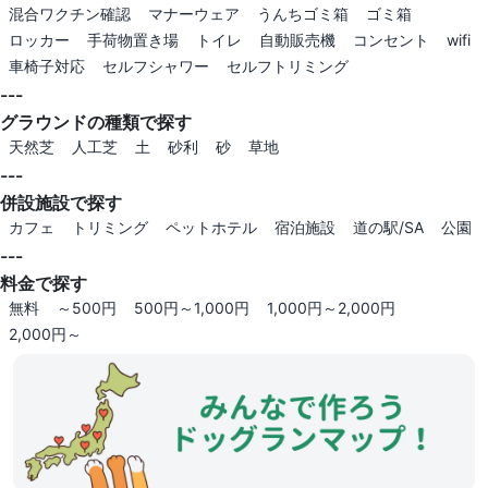
混合ワクチン確認
マナーウェア
うんちゴミ箱
ゴミ箱
ロッカー
手荷物置き場
トイレ
自動販売機
コンセント
wifi
車椅子対応
セルフシャワー
セルフトリミング
---
グラウンドの種類で探す
天然芝
人工芝
土
砂利
砂
草地
---
併設施設で探す
カフェ
トリミング
ペットホテル
宿泊施設
道の駅/SA
公園
---
料金で探す
無料
～500円
500円～1,000円
1,000円～2,000円
2,000円～