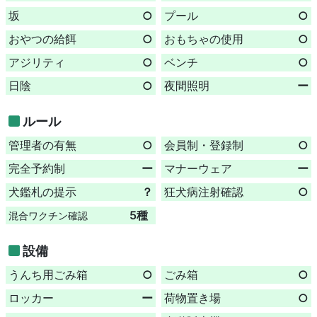
坂
○
プール
○
おやつの給餌
○
おもちゃの使用
○
アジリティ
○
ベンチ
○
日陰
○
夜間照明
ー
ルール
管理者の有無
○
会員制・登録制
○
完全予約制
ー
マナーウェア
ー
犬鑑札の提示
？
狂犬病注射確認
○
5種
混合ワクチン確認
設備
うんち用ごみ箱
○
ごみ箱
○
ロッカー
ー
荷物置き場
○