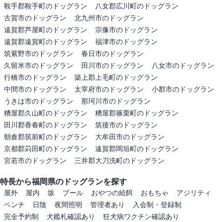
鞍手郡鞍手町のドッグラン
八女郡広川町のドッグラン
古賀市のドッグラン
北九州市のドッグラン
遠賀郡芦屋町のドッグラン
宗像市のドッグラン
遠賀郡遠賀町のドッグラン
福津市のドッグラン
筑紫野市のドッグラン
春日市のドッグラン
久留米市のドッグラン
田川市のドッグラン
八女市のドッグラン
行橋市のドッグラン
築上郡上毛町のドッグラン
中間市のドッグラン
太宰府市のドッグラン
小郡市のドッグラン
うきは市のドッグラン
那珂川市のドッグラン
糟屋郡久山町のドッグラン
糟屋郡篠栗町のドッグラン
田川郡香春町のドッグラン
筑後市のドッグラン
朝倉郡筑前町のドッグラン
大牟田市のドッグラン
京都郡苅田町のドッグラン
遠賀郡岡垣町のドッグラン
宮若市のドッグラン
三井郡大刀洗町のドッグラン
特長から福岡県のドッグランを探す
屋外
屋内
坂
プール
おやつの給餌
おもちゃ
アジリティ
ベンチ
日陰
夜間照明
管理者あり
入会制・登録制
完全予約制
犬鑑札確認あり
狂犬病ワクチン確認あり