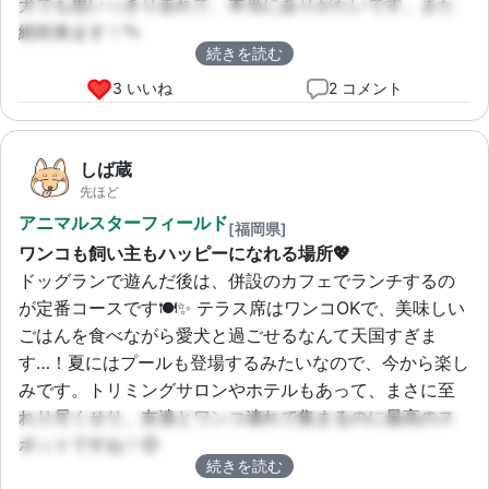
犬でも思いっきり走れて、本当にありがたいです。また
絶対来ます！🐾
続きを読む
3 いいね
2 コメント
しば蔵
先ほど
アニマルスターフィールド
[福岡県]
ワンコも飼い主もハッピーになれる場所💖
ドッグランで遊んだ後は、併設のカフェでランチするの
が定番コースです🍽️✨ テラス席はワンコOKで、美味しい
ごはんを食べながら愛犬と過ごせるなんて天国すぎま
す…！夏にはプールも登場するみたいなので、今から楽し
みです。トリミングサロンやホテルもあって、まさに至
れり尽くせり。友達とワンコ連れで集まるのに最高のス
ポットですね！😊
続きを読む