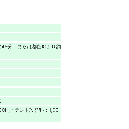
45分。または都留ICより約
0
00円／テント設営料：1,00