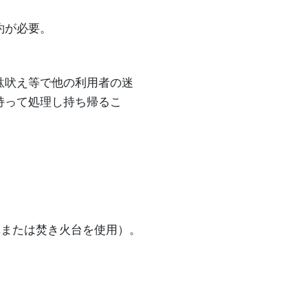
約が必要。
駄吠え等で他の利用者の迷
持って処理し持ち帰るこ
溝または焚き火台を使用）。