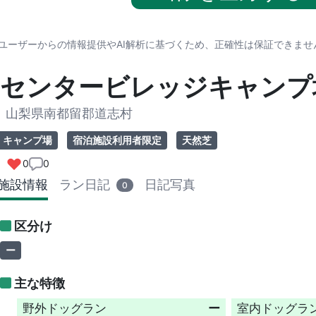
※ユーザーからの情報提供やAI解析に基づくため、正確性は保証できま
センタービレッジキャンプ
山梨県南都留郡道志村
キャンプ場
宿泊施設利用者限定
天然芝
0
0
施設情報
ラン日記
日記写真
0
区分け
ー
主な特徴
野外ドッグラン
ー
室内ドッグラ