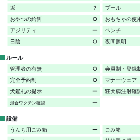
坂
？
プール
おやつの給餌
○
おもちゃの使
アジリティ
ー
ベンチ
日陰
○
夜間照明
ルール
管理者の有無
○
会員制・登録
完全予約制
○
マナーウェア
犬鑑札の提示
ー
狂犬病注射確
ー
混合ワクチン確認
設備
うんち用ごみ箱
ー
ごみ箱