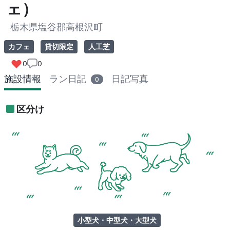
ェ）
栃木県塩谷郡高根沢町
カフェ
貸切限定
人工芝
0
0
施設情報
ラン日記
日記写真
0
区分け
小型犬・中型犬・大型犬