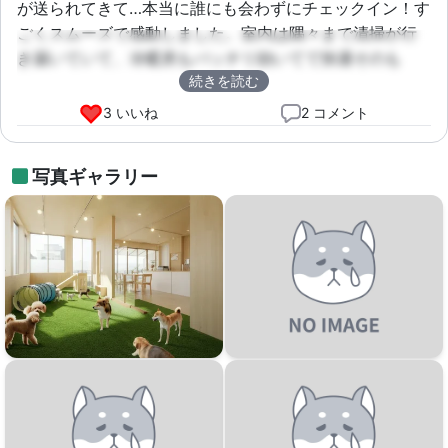
が送られてきて…本当に誰にも会わずにチェックイン！す
ごくスムーズで感動しました。室内は隅々まで清掃が行
き届いていて、冷暖房もバッチリ効いてて快適そのも
続きを読む
の。マナーウェアの着用が必須なので、衛生面でも安心
感があります。オープンランに参加しましたが、皆さん
3 いいね
2 コメント
マナーが良くて、うちの子もすぐに馴染んで楽しそうに
駆け回っていました🐕💨 こんなに気軽に利用できるな
写真ギャラリー
ら、毎週でも通いたいくらいです！