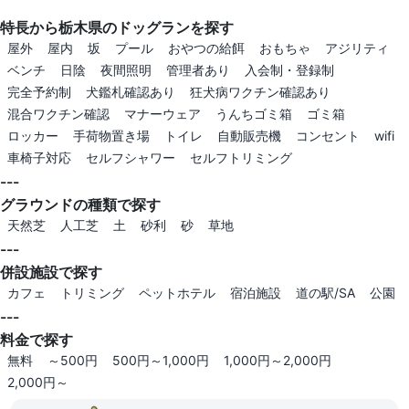
特長から栃木県のドッグランを探す
屋外
屋内
坂
プール
おやつの給餌
おもちゃ
アジリティ
ベンチ
日陰
夜間照明
管理者あり
入会制・登録制
完全予約制
犬鑑札確認あり
狂犬病ワクチン確認あり
混合ワクチン確認
マナーウェア
うんちゴミ箱
ゴミ箱
ロッカー
手荷物置き場
トイレ
自動販売機
コンセント
wifi
車椅子対応
セルフシャワー
セルフトリミング
---
グラウンドの種類で探す
天然芝
人工芝
土
砂利
砂
草地
---
併設施設で探す
カフェ
トリミング
ペットホテル
宿泊施設
道の駅/SA
公園
---
料金で探す
無料
～500円
500円～1,000円
1,000円～2,000円
2,000円～