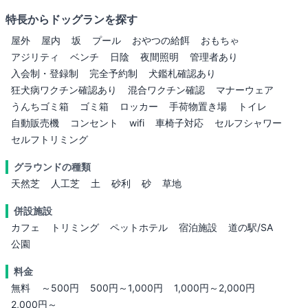
特長からドッグランを探す
屋外
屋内
坂
プール
おやつの給餌
おもちゃ
アジリティ
ベンチ
日陰
夜間照明
管理者あり
入会制・登録制
完全予約制
犬鑑札確認あり
狂犬病ワクチン確認あり
混合ワクチン確認
マナーウェア
うんちゴミ箱
ゴミ箱
ロッカー
手荷物置き場
トイレ
自動販売機
コンセント
wifi
車椅子対応
セルフシャワー
セルフトリミング
グラウンドの種類
天然芝
人工芝
土
砂利
砂
草地
併設施設
カフェ
トリミング
ペットホテル
宿泊施設
道の駅/SA
公園
料金
無料
～500円
500円～1,000円
1,000円～2,000円
2,000円～