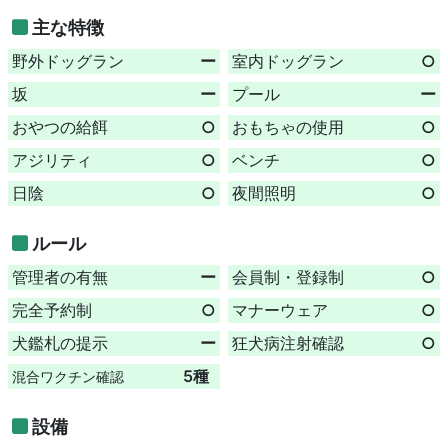
主な特徴
野外ドッグラン
ー
室内ドッグラン
○
坂
ー
プール
ー
おやつの給餌
○
おもちゃの使用
○
アジリティ
○
ベンチ
○
日陰
○
夜間照明
○
ルール
管理者の有無
ー
会員制・登録制
○
完全予約制
○
マナーウェア
○
犬鑑札の提示
ー
狂犬病注射確認
○
5種
混合ワクチン確認
設備