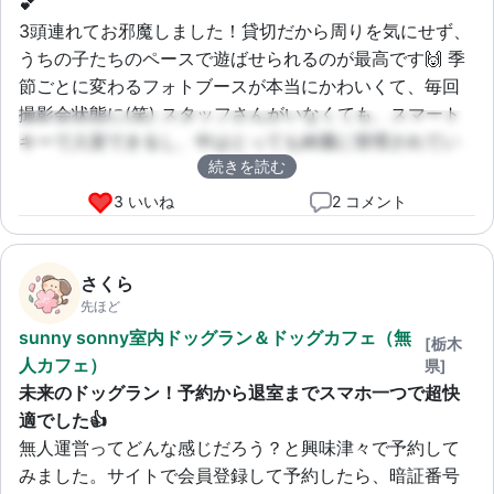
💕
3頭連れてお邪魔しました！貸切だから周りを気にせず、
うちの子たちのペースで遊ばせられるのが最高です🙌 季
節ごとに変わるフォトブースが本当にかわいくて、毎回
撮影会状態に(笑) スタッフさんがいなくても、スマート
キーで入室できるし、中はとっても綺麗に管理されてい
続きを読む
てびっくりしました。フリードリンクを飲みながら、愛
犬たちがアジリティで楽しそうに遊ぶ姿を見られるなん
3 いいね
2 コメント
て幸せ…💖 Wi-Fiも使えるので、撮った写真をすぐSNSに
アップしちゃいました！
さくら
先ほど
sunny sonny室内ドッグラン＆ドッグカフェ（無
[栃木
人カフェ）
県]
未来のドッグラン！予約から退室までスマホ一つで超快
適でした👍
無人運営ってどんな感じだろう？と興味津々で予約して
みました。サイトで会員登録して予約したら、暗証番号