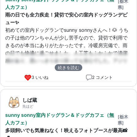
[栃木
人カフェ）
県]
雨の日でも全力疾走！貸切で安心の室内ドッグランデビ
ュー✨
初めての室内ドッグランでsunny sonnyさんへ！🐶 うち
の子は他のワンちゃんが少し苦手なので、貸切で利用で
きるのが本当にありがたかったです。冷暖房完備で、雨
の日でも快適に過ごせました。人工芝もふかふかで清潔
感があり、思いっきり走り回っても安心でした。アジリ
続きを読む
ティもたくさんあって、夢中で遊んでいましたよー！可
愛いフォトブースで記念写真も撮れて、飼い主も大満足
3 いいね
2 コメント
です🥰 無人カフェのドリンクも嬉しいサービスでした！
また絶対リピートします！
しば蔵
先ほど
sunny sonny室内ドッグラン＆ドッグカフェ（無
[栃木
人カフェ）
県]
多頭飼いでも気兼ねなく！映えるフォトブースが最高📸