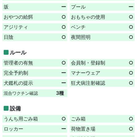
坂
ー
プール
ー
おやつの給餌
○
おもちゃの使用
○
アジリティ
○
ベンチ
○
日陰
○
夜間照明
○
ルール
管理者の有無
○
会員制・登録制
○
完全予約制
ー
マナーウェア
○
犬鑑札の提示
ー
狂犬病注射確認
○
3種
混合ワクチン確認
設備
うんち用ごみ箱
○
ごみ箱
○
ロッカー
ー
荷物置き場
○