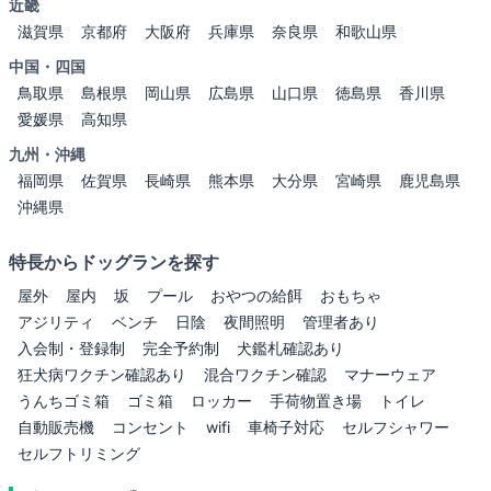
近畿
滋賀県
京都府
大阪府
兵庫県
奈良県
和歌山県
中国・四国
鳥取県
島根県
岡山県
広島県
山口県
徳島県
香川県
愛媛県
高知県
九州・沖縄
福岡県
佐賀県
長崎県
熊本県
大分県
宮崎県
鹿児島県
沖縄県
特長からドッグランを探す
屋外
屋内
坂
プール
おやつの給餌
おもちゃ
アジリティ
ベンチ
日陰
夜間照明
管理者あり
入会制・登録制
完全予約制
犬鑑札確認あり
狂犬病ワクチン確認あり
混合ワクチン確認
マナーウェア
うんちゴミ箱
ゴミ箱
ロッカー
手荷物置き場
トイレ
自動販売機
コンセント
wifi
車椅子対応
セルフシャワー
セルフトリミング