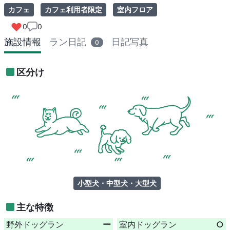
カフェ
カフェ利用者限定
室内フロア
0
0
施設情報
ラン日記
日記写真
0
区分け
小型犬・中型犬・大型犬
主な特徴
野外ドッグラン
ー
室内ドッグラン
○