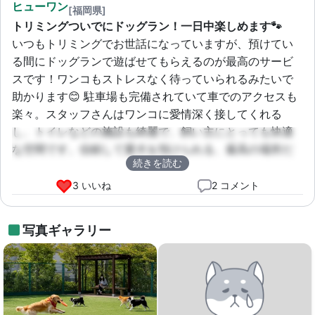
ヒューワン
[福岡県]
トリミングついでにドッグラン！一日中楽しめます🐾
いつもトリミングでお世話になっていますが、預けてい
る間にドッグランで遊ばせてもらえるのが最高のサービ
スです！ワンコもストレスなく待っていられるみたいで
助かります😊 駐車場も完備されていて車でのアクセスも
楽々。スタッフさんはワンコに愛情深く接してくれる
し、トイレなどの施設も綺麗で、飼い主にとっても快適
な空間です。信頼して愛犬を預けられる、最高の場所だ
続きを読む
と思います！
3 いいね
2 コメント
写真ギャラリー