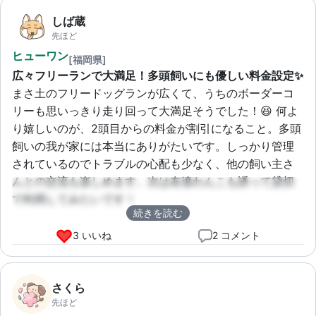
しば蔵
先ほど
ヒューワン
[福岡県]
広々フリーランで大満足！多頭飼いにも優しい料金設定✨
まさ土のフリードッグランが広くて、うちのボーダーコ
リーも思いっきり走り回って大満足そうでした！😆 何よ
り嬉しいのが、2頭目からの料金が割引になること。多頭
飼いの我が家には本当にありがたいです。しっかり管理
されているのでトラブルの心配も少なく、他の飼い主さ
んとの交流も楽しめます。次は友達わんこも誘って貸切
で利用してみたいです！
続きを読む
3 いいね
2 コメント
さくら
先ほど