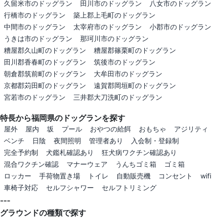
久留米市のドッグラン
田川市のドッグラン
八女市のドッグラン
行橋市のドッグラン
築上郡上毛町のドッグラン
中間市のドッグラン
太宰府市のドッグラン
小郡市のドッグラン
うきは市のドッグラン
那珂川市のドッグラン
糟屋郡久山町のドッグラン
糟屋郡篠栗町のドッグラン
田川郡香春町のドッグラン
筑後市のドッグラン
朝倉郡筑前町のドッグラン
大牟田市のドッグラン
京都郡苅田町のドッグラン
遠賀郡岡垣町のドッグラン
宮若市のドッグラン
三井郡大刀洗町のドッグラン
特長から福岡県のドッグランを探す
屋外
屋内
坂
プール
おやつの給餌
おもちゃ
アジリティ
ベンチ
日陰
夜間照明
管理者あり
入会制・登録制
完全予約制
犬鑑札確認あり
狂犬病ワクチン確認あり
混合ワクチン確認
マナーウェア
うんちゴミ箱
ゴミ箱
ロッカー
手荷物置き場
トイレ
自動販売機
コンセント
wifi
車椅子対応
セルフシャワー
セルフトリミング
---
グラウンドの種類で探す