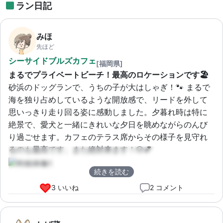
ラン日記
みほ
先ほど
シーサイドブルズカフェ
[福岡県]
まるでプライベートビーチ！最高のロケーションです🏖️
砂浜のドッグランで、うちの子が大はしゃぎ！🐾 まるで
海を独り占めしているような開放感で、リードを外して
思いっきり走り回る姿に感動しました。夕暮れ時は特に
絶景で、愛犬と一緒にきれいな夕日を眺めながらのんび
り過ごせます。カフェのテラス席からその様子を見守れ
るのも最高です。また絶対来ます！🐶💕
続きを読む
3 いいね
2 コメント