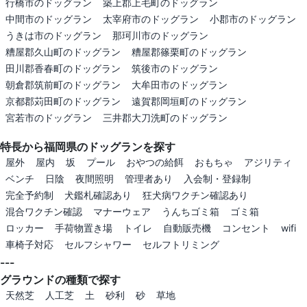
行橋市のドッグラン
築上郡上毛町のドッグラン
中間市のドッグラン
太宰府市のドッグラン
小郡市のドッグラン
うきは市のドッグラン
那珂川市のドッグラン
糟屋郡久山町のドッグラン
糟屋郡篠栗町のドッグラン
田川郡香春町のドッグラン
筑後市のドッグラン
朝倉郡筑前町のドッグラン
大牟田市のドッグラン
京都郡苅田町のドッグラン
遠賀郡岡垣町のドッグラン
宮若市のドッグラン
三井郡大刀洗町のドッグラン
特長から福岡県のドッグランを探す
屋外
屋内
坂
プール
おやつの給餌
おもちゃ
アジリティ
ベンチ
日陰
夜間照明
管理者あり
入会制・登録制
完全予約制
犬鑑札確認あり
狂犬病ワクチン確認あり
混合ワクチン確認
マナーウェア
うんちゴミ箱
ゴミ箱
ロッカー
手荷物置き場
トイレ
自動販売機
コンセント
wifi
車椅子対応
セルフシャワー
セルフトリミング
---
グラウンドの種類で探す
天然芝
人工芝
土
砂利
砂
草地