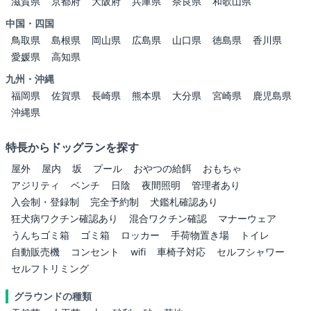
滋賀県
京都府
大阪府
兵庫県
奈良県
和歌山県
中国・四国
鳥取県
島根県
岡山県
広島県
山口県
徳島県
香川県
愛媛県
高知県
九州・沖縄
福岡県
佐賀県
長崎県
熊本県
大分県
宮崎県
鹿児島県
沖縄県
特長からドッグランを探す
屋外
屋内
坂
プール
おやつの給餌
おもちゃ
アジリティ
ベンチ
日陰
夜間照明
管理者あり
入会制・登録制
完全予約制
犬鑑札確認あり
狂犬病ワクチン確認あり
混合ワクチン確認
マナーウェア
うんちゴミ箱
ゴミ箱
ロッカー
手荷物置き場
トイレ
自動販売機
コンセント
wifi
車椅子対応
セルフシャワー
セルフトリミング
グラウンドの種類