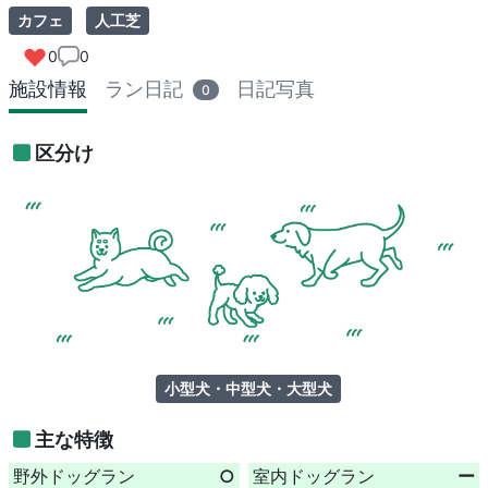
カフェ
人工芝
0
0
施設情報
ラン日記
日記写真
0
区分け
小型犬・中型犬・大型犬
主な特徴
野外ドッグラン
○
室内ドッグラン
ー