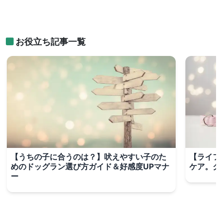
お役立ち記事一覧
【うちの子に合うのは？】吠えやすい子のた
【ライ
めのドッグラン選び方ガイド＆好感度UPマナ
ケア。
ー