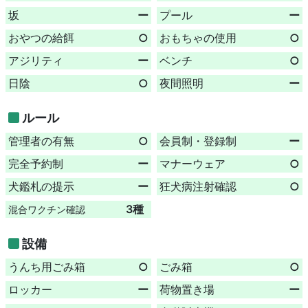
坂
ー
プール
ー
おやつの給餌
○
おもちゃの使用
○
アジリティ
ー
ベンチ
○
日陰
○
夜間照明
ー
ルール
管理者の有無
○
会員制・登録制
ー
完全予約制
ー
マナーウェア
○
犬鑑札の提示
ー
狂犬病注射確認
○
3種
混合ワクチン確認
設備
うんち用ごみ箱
○
ごみ箱
○
ロッカー
ー
荷物置き場
ー